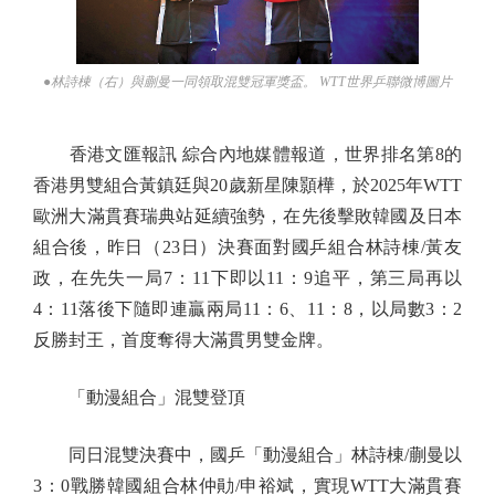
●林詩棟（右）與蒯曼一同領取混雙冠軍獎盃。 WTT世界乒聯微博圖片
香港文匯報訊 綜合內地媒體報道，世界排名第8的
香港男雙組合黃鎮廷與20歲新星陳顥樺，於2025年WTT
歐洲大滿貫賽瑞典站延續強勢，在先後擊敗韓國及日本
組合後，昨日（23日）決賽面對國乒組合林詩棟/黃友
政，在先失一局7：11下即以11：9追平，第三局再以
4：11落後下隨即連贏兩局11：6、11：8，以局數3：2
反勝封王，首度奪得大滿貫男雙金牌。
「動漫組合」混雙登頂
同日混雙決賽中，國乒「動漫組合」林詩棟/蒯曼以
3：0戰勝韓國組合林仲勛/申裕斌，實現WTT大滿貫賽