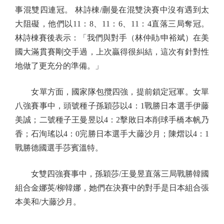
事混雙四連冠。 林詩棟/蒯曼在混雙決賽中沒有遇到太
大阻礙，他們以11：8、11：6、11：4直落三局奪冠。
林詩棟賽後表示：「我們與對手（林仲勛/申裕斌）在美
國大滿貫賽剛交手過，上次贏得很糾結，這次有針對性
地做了更充分的準備。」
女單方面，國家隊包攬四強，提前鎖定冠軍。女單
八強賽事中，頭號種子孫穎莎以4：1戰勝日本選手伊藤
美誠；二號種子王曼昱以4：2擊敗日本削球手橋本帆乃
香；石洵瑤以4：0完勝日本選手大藤沙月；陳熠以4：1
戰勝德國選手莎賓溫特。
女雙四強賽事中，孫穎莎/王曼昱直落三局戰勝韓國
組合金娜英/柳韓娜，她們在決賽中的對手是日本組合張
本美和/大藤沙月。