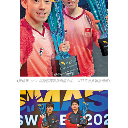
●黃鎮廷（左）與陳顥樺賽後舉盃自拍。 WTT世界乒聯微博圖片