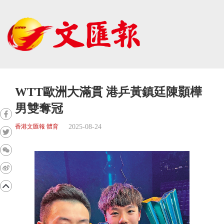
WTT歐洲大滿貫 港乒黃鎮廷陳顥樺
男雙奪冠
2025-08-24
香港文匯報 體育