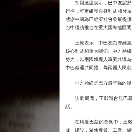
扎爾達里表示，巴中友誼歷經
行徑，堅定維護自身利益和發展
感謝中國為巴經濟社會發展提供
巴中繼續推進在重大國際地區問
王毅表示，中巴友誼歷經風雨
核心利益和重大關切。中方將繼
努力，以兩國領導人重要共識為
中巴命運共同體，為兩國人民創
中方始終是巴方最堅強的後
訪問期間，王毅還會見巴基斯
話。
在與夏巴茲的會見中，王毅表
版」建設，聚焦農業、工業、礦