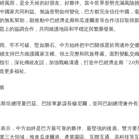
風雨，是全天候的好朋友、好夥伴。當今世界形勢充滿風險挑
中國家共同利益。無論形勢如何變化，巴方都完全信任中國，
的無私幫助，願推動中巴經濟走廊和瓜達爾港等合作項目取得
題上的協調合作，共同維護地區和平穩定與繁榮發展。
、牢不可破、堅如磐石。中方始終把中巴關係置於周邊外交優
續支持巴方維護國家主權、領土完整和民族尊嚴。面對變亂交
指引，深化傳統友誼，加強戰略溝通，打造中巴經濟走廊「2.0
造更多福祉。
盾
坦總理夏巴茲、巴陸軍參謀長穆尼爾，並同巴副總理兼外長
示，中方始終是巴方最可靠的夥伴、最堅強的後盾。雙方要加快
業三大領域，推進瓜達爾港、產業園區、互聯互通、高科技等