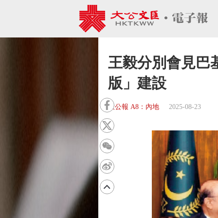
王毅分別會見巴基
版」建設
大公報 A8：內地
2025-08-23