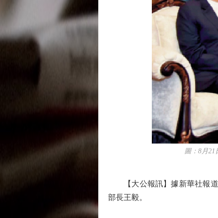
圖：8月21
【大公報訊】據新華社報道：當
部長王毅。