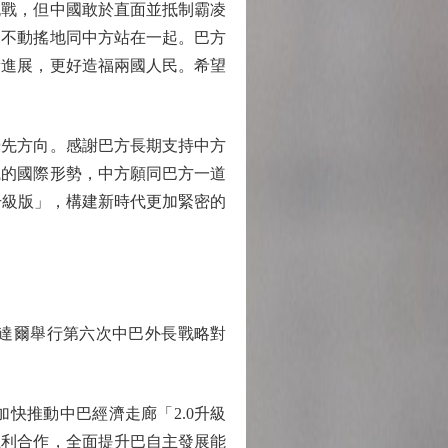
戰，但中國敢於直面並抵制霸凌
毫不動搖地同中方站在一起。巴方
新進展，更好造福兩國人民。希望
先方向。感謝巴方長期支持中方
織的國際形勢，中方願同巴方一道
升級版」，構建新時代更加緊密的
達爾舉行第六次中巴外長戰略對
推動中巴經濟走廊「2.0升級
互利合作，全面提升巴自主發展能