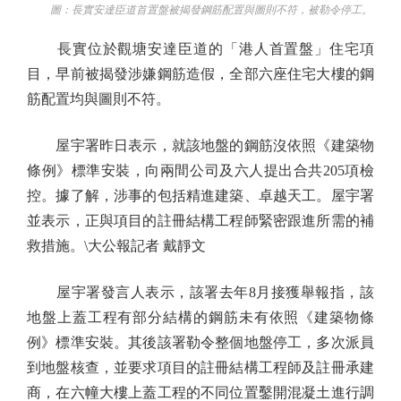
圖：長實安達臣道首置盤被揭發鋼筋配置與圖則不符，被勒令停工。
長實位於觀塘安達臣道的「港人首置盤」住宅項
目，早前被揭發涉嫌鋼筋造假，全部六座住宅大樓的鋼
筋配置均與圖則不符。
屋宇署昨日表示，就該地盤的鋼筋沒依照《建築物
條例》標準安裝，向兩間公司及六人提出合共205項檢
控。據了解，涉事的包括精進建築、卓越天工。屋宇署
並表示，正與項目的註冊結構工程師緊密跟進所需的補
救措施。\大公報記者 戴靜文
屋宇署發言人表示，該署去年8月接獲舉報指，該
地盤上蓋工程有部分結構的鋼筋未有依照《建築物條
例》標準安裝。其後該署勒令整個地盤停工，多次派員
到地盤核查，並要求項目的註冊結構工程師及註冊承建
商，在六幢大樓上蓋工程的不同位置鑿開混凝土進行調