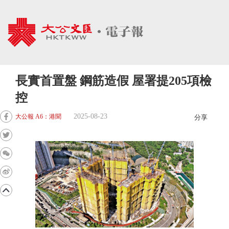
長實首置盤 鋼筋造假 屋署提205項檢
控
2025-08-23
大公報 A6：港聞
分享