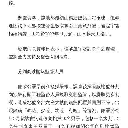
控。
翻查資料，該地盤最初由精進建築工程承建，但精
進因旗下地盤接連發生數宗奪命工業意外後，被屋宇署
拒絕續牌，工程於2023年11月起，由卓越天工接手。
發展商長實昨日表示，理解屋宇署對事件之處理，
並將全力支持及配合有關程序。
分判商涉賄賂監督人員
廉政公署早前亦接獲舉報，調查後揭發該地盤分判
商涉嫌行賄工程監督人員換取寬鬆監管，以賺取更多利
潤，造成地盤全部六座大樓的鋼筋配置與圖則不符，出
現鋼筋「疏咗、少咗、幼咗、冇咗」等情況。廉署於今
年5月就該貪污造假案拘捕10名男子，包括一名大判，5
名分判商東主及員工，4名工程顧問公司的駐地盤監