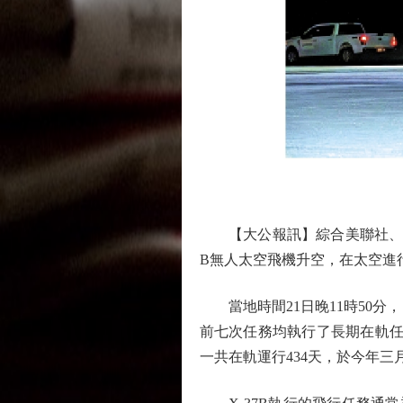
【大公報訊】綜合美聯社、CBS
B無人太空飛機升空，在太空進
當地時間21日晚11時50分，
前七次任務均執行了長期在軌任務
一共在軌運行434天，於今年三