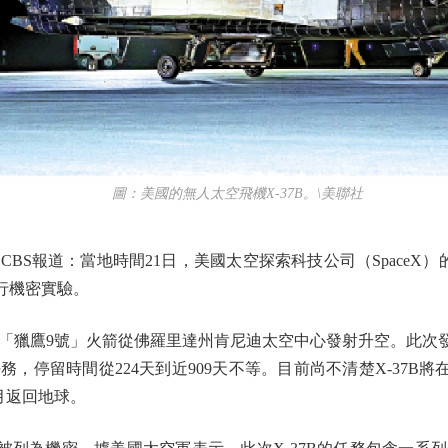
圖：美國的無人太空飛機X-37B。\美聯社
報道：當地時間21日，美國太空探索科技公司（SpaceX）的
行機密實驗。
「獵鷹9號」火箭從佛羅里達州肯尼迪太空中心發射升空。此次發
，停留時間從224天到近909天不等。目前尚不清楚X-37B將在
月返回地球。