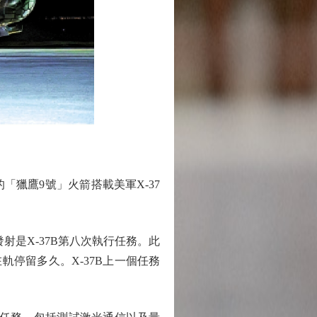
「獵鷹9號」火箭搭載美軍X-37
射是X-37B第八次執行任務。此
軌停留多久。X-37B上一個任務