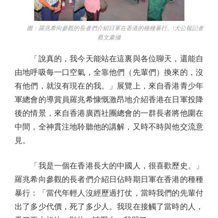
圖：羅兆希向參觀的長者們介紹日軍在香港的種種暴行。\大公報記者
蔡文豪攝
「說真的，我今天能站在這裏與各位聊天，還能自
由地呼吸每一口空氣，全靠他們（先輩們）換來的，沒
有他們，就沒有現在的我。」展覽上，來自香港青少年
軍總會的導賞員羅兆希慷慨激昂地介紹香港在日軍投降
後的情景，來自香港廣西社團總會的一群長者將他圍在
中間，全神貫注地聆聽他的講解，又時不時與他交流意
見。
「我是一個在香港長大的中國人，很喜歡歷史。」
羅兆希向參觀的長者們介紹日佔時期日軍在香港的種種
暴行：「當代年輕人沒經歷過打仗，當時我們的先輩付
出了多少代價，死了多少人。我現在接觸了當時的人，