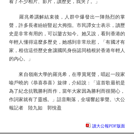
看了不少相片、影片，讀歷史，我哭了。」
羅兆希講解結束後，人群中爆發出一陣熱烈的掌
聲，許多長者紛紛豎起大拇指。市民譚女士表示，讀歷
史是非常有用的，可以鑒古知今。她又說，看到香港的
年輕人懂得這麼多歷史，她感到非常欣慰，「有國才有
家，相信這些歷史會讓國民身份認同植根於香港年輕人
的內心。」
來自嶺南大學的羅兆希，在導賞尾聲，唱起一段家
喻戶曉的《恭喜恭喜》旋律，介紹說：「這首歌最初是
為了紀念抗戰勝利而作，當年大家因為勝利而很開心，
作詞家就有了靈感。」話音剛落，全場響起掌聲。\大公
報記者 陸九如 郭悅盈
讀大公報PDF版面