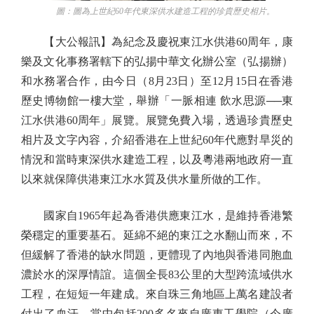
圖：圖為上世紀60年代東深供水建造工程的珍貴歷史相片。
【大公報訊】為紀念及慶祝東江水供港60周年，康
樂及文化事務署轄下的弘揚中華文化辦公室（弘揚辦）
和水務署合作，由今日（8月23日）至12月15日在香港
歷史博物館一樓大堂，舉辦「一脈相連 飲水思源──東
江水供港60周年」展覽。展覽免費入場，透過珍貴歷史
相片及文字內容，介紹香港在上世紀60年代應對旱災的
情況和當時東深供水建造工程，以及粵港兩地政府一直
以來就保障供港東江水水質及供水量所做的工作。
國家自1965年起為香港供應東江水，是維持香港繁
榮穩定的重要基石。延綿不絕的東江之水翻山而來，不
但緩解了香港的缺水問題，更體現了內地與香港同胞血
濃於水的深厚情誼。這個全長83公里的大型跨流域供水
工程，在短短一年建成。來自珠三角地區上萬名建設者
付出了血汗，當中包括200多名來自廣東工學院（今廣