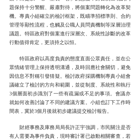
題保持十分警醒、嚴肅對待，將個案問題轉化為改革契
機。專責小組確立的檢討框架，既瞄準招標準則、合約
管理等顯性流程，也觸及公職人員問責機制等深層治理
議題。特區政府對個案進行深層次、系統性診斷的改革
行動值得肯定，更須持之以恒。
特區政府以高度負責的態度直面公眾責任，並在公
眾情緒管理上保持透明溝通，及時回應社會關切，避免
因信息不對稱引發猜疑。檢討政府採購機制專責小組會
議確立了檢討的方向和範圍，並從制度、系統性和執行
3個層面初步識別了一些有疏漏或不足的事項。會議亦
就如何改善討論了不同的建議方案。小組也訂下工作時
間表，冀於3個月後就初步建議提交檢討報告。
財經事務及庫務局局長許正宇強調，市民關注是否
有人需要為事件負責，現時審計署已啟動相關審查，若