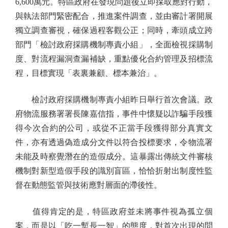
6,600萬元。特區政府在發現問題後立即採取應對行動，
與執法部門緊密配合，推進案件調查，並由審計署開展
獨立調查審視，確保過程客觀公正；同時，牽頭成立跨
部門「檢討政府採購機制專責小組」，全面檢視採購制
度、對流程漏洞查漏補缺，重點優化合約管理及招標流
程，目標實現「表裏兼顧、標本兼治」。
檢討政府採購機制專責小組昨日舉行首次會議。政
府物流服務署署長陳嘉信指，事件中懷疑以詐騙手段獲
得今次合約的公司，或從不正當手段獲得部分真實文
件，亦有透過偽造成分文件以符合投標要求，令物流署
未能及時察覺潛在的造假成分。這暴露出傳統文件審核
機制對新型造假手段的識別盲區，恰恰折射出制度性監
督在動態監管與技術應對層面的滯後性。
值得肯定的是，特區政府並未將事件視為孤立個
案，而是以「吃一塹長一智」的態度，對首次出現的問