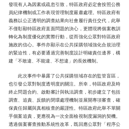
發現有人為因素或疏忽引致，特區政府必定會按照公務
員紀律機制或工作表現管理制度嚴肅處理。特區政府有
義務以公正透明的調查結果向社會履行責任交代，此舉
不僅彰顯特區政府直面問題的決心，更體現將個案教訓
轉化為制度優化的實際行動，從而強化公眾對特區政府
施政的信心。事件亦顯示在公共採購領域強化合規治理
的緊迫性，有必要通過完善制度設計明確責任邊界，構
建「不敢違、不能違、不想違」的長效機制。
此次事件中暴露了公共採購領域存在的監管盲區，
也引發公眾對制度透明度的關注。所幸，特區政府及時
終止問題合約、啟動審計與執法調查，初步建立了包括
調查、追責、反饋的閉環處理機制並展開專項審查，確
保責任歸屬與真相核查的嚴謹性。特區政府此舉不單關
乎個案追責，更應視為一次全面檢視制度漏洞的契機。
透過個案審查推動系統性改革，既回應公眾對「程序公