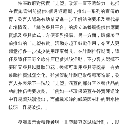
特區政府對落實「走塑」政策一直不遺餘力，包括
在實施管制前提供6個月適應期，推出一系列的宣傳教
育，發言人認為有助業界進一步了解法例要求及替代品
市場情況。「綠色餐具平台」的設立為餐廳提供供應商
資訊及餐具款式，方便業界採購。另一方面，環保署早
前推出的「走塑有賞」活動亦起了鼓勵作用，令客人更
願意行多一步減少使用即棄餐具。在計劃推行期間，譚
仔及譚仔三哥全線分店已參與該活動，不少客人選擇不
要即棄餐具以賺取印花，換領可重用餐具等獎品，有效
鼓勵推廣減塑文化。雖然管制計劃已取得顯著進展，發
言人亦表示下一階段「走塑」涵蓋的部分容器替代品的
功能性仍需要改良。「例如一些環保碗蓋在外賣運送途
中容易讓熱湯溢出，而盛載米線的紙碗因材料的耐水性
較弱，容易破損。」
餐廳表示會積極參與「非塑膠容器試驗計劃」，期