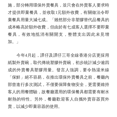
施，部分轉用環保外賣餐具，並只會在外賣客人要求時
才提供即棄餐具，並收取1元額外收費，有關做法令即
棄餐具用量大減七成。「雖然部分非塑膠替代品餐具的
成本略高於額外收費，但由於有七成客人選擇不要即棄
餐具，有效地抵消有關開支，整體支出因此未見增
加。」
今年4月起，譚仔及譚仔三哥全線香港分店更採用
紙製外賣碗，取代傳統塑膠外賣碗，初步統計減少逾四
成的外賣餐具塑膠用量。發言人強調，要令熱湯米線
「保鮮」絕不容易，在推出環保外賣餐具之前，餐廳內
部曾進行多次測試，不僅要保障食物安全，更需要維持
客人的用餐體驗，故餐廳選用的環保餐具都需要有耐水
耐熱的特性。另外，餐廳歡迎客人自攜外賣容器買外
賣，以減少即棄容器的使用。