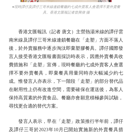
●現時譚仔及譚仔三哥米線連鎖餐廳約七成外賣客人會選擇不要外賣餐
具。香港文匯報記者曾興偉 攝
香港文匯報訊（記者 唐文）主營熱湯米線的譚仔雲
南米線及譚仔三哥米線連鎖餐廳在「走塑」方面不落人
後，於外賣服務中逐步淘汰即棄塑膠餐具。譚仔國際發
言人接受香港文匯報書面採訪時表示，因應外賣餐具收
費措施和「走塑」宣傳，現時餐廳約七成外賣客人會選
擇不要外賣餐具，即棄餐具用量同時亦大幅減少約七
成。惟發言人亦表示，下一階段「走塑」的部分替代品
在耐用性上仍有改進空間，需要確保在運送後，為客人
保持高質素的外賣食品。餐廳亦會願意積極參與試驗，
尋找更合適的替代方案。
發言人表示，早在「走塑」政策推行半年前，譚仔
及譚仔三哥於2023年10月已開始實施新的外賣餐具措