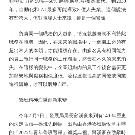
類勞動力的50%—60% 將輕易地被機器取代。到2030
年，自動化和 AI 最多可能導致8 億人失業。這個說法
有些誇大，但對職場人士來說，卻是一個警號。
負責同一個職務的人越多，情況就越會朝不利於此
職務在職者。因此，在未來的職場中，一個職工必須有
超出常人的本領，才能繼續存在。由多名具有相同能力
的員工執行同一職務的工作環境，將會在不久的未來消
失。在這樣的變化中，企業組織內的員工今後會需要更
加頻繁地與職務相似度低、流程連接性高的同僚或同業
進行溝通，才可以磨煉自己。
魯班精神注重創新求變
今年7 月7日，發展局局長甯漢豪來到有140 年歷史
的法定古蹟—魯班先師廟，出席由香港魯班廣悅堂主辦
的「2025年青年魯班選舉」頒獎典禮。甯漢豪在致辭時