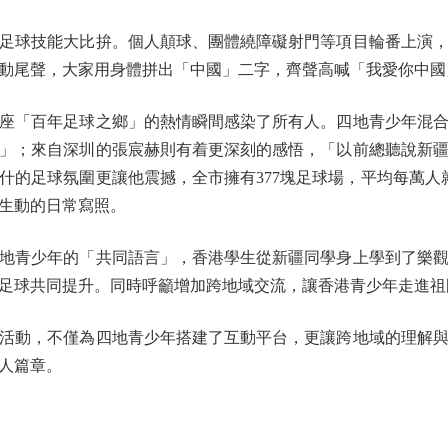
球技能大比拚。個人顛球、團體繞障礙射門等項目輪番上演，
動尾聲，大家用身體拼出「中國」二字，齊聲高喊「我愛你中國
「百年足球之鄉」的熱情瞬間感染了所有人。四地青少年混合
」；來自深圳的張宸赫則有着更深刻的感悟，「以前總聽說新
什的足球氛圍更讓他震撼，全市擁有377塊足球場，平均每萬人
生動的日常寫照。
青少年的「共同語言」，香港學生從新疆同學身上學到了樂觀
足球共同提升。同時呼籲增加跨地域交流，讓香港青少年走進祖
動，不僅為四地青少年搭建了互動平台，更讓跨地域的理解與
人篇章。