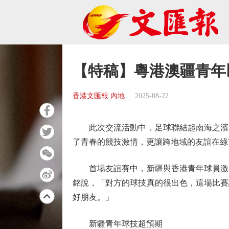
【特稿】粵港澳疆青年
香港文匯報 內地
2025-08-22
此次交流活動中，足球聯結起南海之濱的
了青春的競技激情，更讓跨地域的友誼在綠
首場友誼賽中，新疆與香港青年球員激烈角
銘說，「對方的球技真的很出色，這場比賽
好朋友。」
新疆青年球技超預期