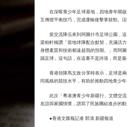
在深喀青少年足球基地，四地青年開啟足
互傳授平衡技巧，完成運輸後擊掌鼓勁。活
當交流隊伍來到阿圖什市足球公園，這座
梁柏軒稱讚「當地球隊配合默契，充滿活力
身體素質和技術都遠超我的預期。」而阿圖
踢足球」這句話，在這裏不是誇張，而是最
香港領隊馬文政分享時表示，足球是兩地
同風格的競技水平，有助於推動四地青少年
此次「粵港澳青少年新疆行」文體交流活
友誼與家國情懷，譜寫了民族團結進步的動
●香港文匯報記者 郭濤 新疆報道