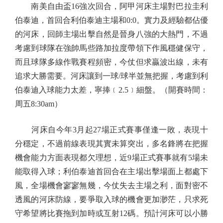
南美自由盃16強次回合，阿甲河床主場對巴拉圭利
伯泰迪，首回合利伯泰迪主場和0:0。實力及經驗都佔優
的河床，回師主場出擊自然是晉身八強的大熱門，不過
考慮到球隊在強帥馬些路加拉度帶領下作風穩健保守，
而且球隊多線作戰賽程頻密，今仗但求贏波出線，未有
追求大勝需要。河床讓到一球/球半並無把握，考慮到利
伯泰迪入球能力太差，寧捧﹝2.5﹞細盤。（開賽時間：
周五8:30am）
河床自今年3月起27場正式賽事僅逢一敗，表現十
分穩定，不過前線表現其實未算突出，多名鋒將在把握
機會能力方面表現都欠理想，近9場正式賽事就有5場未
能取得入球；利伯泰迪首回合在主場出擊場面上都處下
風，全場機會寥寥無幾，今仗失去主場之利，面對密不
透風的河床防線，要爭取入球的機會更加渺茫，只求死
守希望將比賽拖到加時或互射12碼。預計河床可以小勝