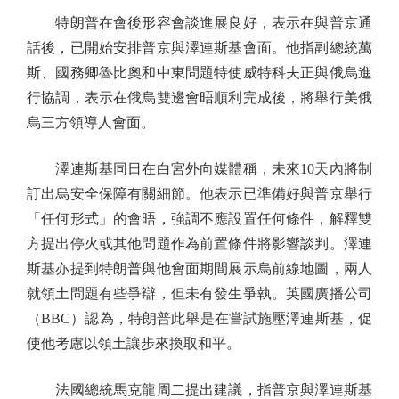
特朗普在會後形容會談進展良好，表示在與普京通
話後，已開始安排普京與澤連斯基會面。他指副總統萬
斯、國務卿魯比奧和中東問題特使威特科夫正與俄烏進
行協調，表示在俄烏雙邊會晤順利完成後，將舉行美俄
烏三方領導人會面。
澤連斯基同日在白宮外向媒體稱，未來10天內將制
訂出烏安全保障有關細節。他表示已準備好與普京舉行
「任何形式」的會晤，強調不應設置任何條件，解釋雙
方提出停火或其他問題作為前置條件將影響談判。澤連
斯基亦提到特朗普與他會面期間展示烏前線地圖，兩人
就領土問題有些爭辯，但未有發生爭執。英國廣播公司
（BBC）認為，特朗普此舉是在嘗試施壓澤連斯基，促
使他考慮以領土讓步來換取和平。
法國總統馬克龍周二提出建議，指普京與澤連斯基