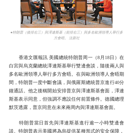
●特朗普（後排右三）與澤連斯基（前排右三）與多名歐洲領導人舉行多
方會晤。 法新社
香港文匯報訊 美國總統特朗普周一（8月18日）在
白宮與烏克蘭總統澤連斯基舉行雙邊會談，隨後兩人與
多名歐洲領導人舉行多方會晤。在與歐洲領導人會晤期
間，特朗普一度中斷會議，與俄羅斯總統普京進行40分
鐘通話。他之後稱開始安排普京與澤連斯基會面，澤連
斯基表示同意，但強調不應設任何前置條件。德國總理
默茨透露，普京同意在未來兩周內與澤連斯基會面。
特朗普當日首先與澤連斯基進行逾一小時雙邊會
談。特朗普表示美國將為烏提供某種形式的安全保障，