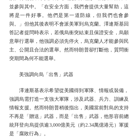
並參與其中。「在安全方面，我們會提供大量幫助，這
將是一件好事。他們是第一道防線，但我們也會參
與。」但他其後表明不會派美軍到烏克蘭。澤連斯基回
答記者提問時表示，若俄烏衝突結束且保證安全，烏願
意舉行選舉，他強調必須先停火，烏克蘭人才能參與民
主、公開且合法的選舉。然而特朗普卻打斷他，質問衝
突期間為何不能選舉。
美強調向烏「出售」武器
澤連斯基表示希望從美國得到軍隊、情報或裝備，
強調烏需打造一支強大軍隊，涉及武器、兵力、訓練及
情報支援。然而特朗普稍後指出，美國當前對烏的支持
不再是「贈送」武器，而是「出售」武器，他形容前總
統拜登向烏提供逾3,000億美元（約2.34萬億港元）軍援
是「腐敗行為」。