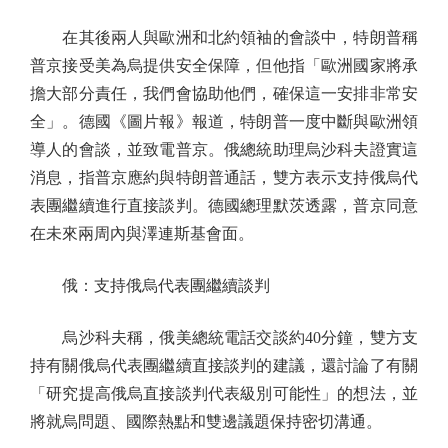
在其後兩人與歐洲和北約領袖的會談中，特朗普稱
普京接受美為烏提供安全保障，但他指「歐洲國家將承
擔大部分責任，我們會協助他們，確保這一安排非常安
全」。德國《圖片報》報道，特朗普一度中斷與歐洲領
導人的會談，並致電普京。俄總統助理烏沙科夫證實這
消息，指普京應約與特朗普通話，雙方表示支持俄烏代
表團繼續進行直接談判。德國總理默茨透露，普京同意
在未來兩周內與澤連斯基會面。
俄：支持俄烏代表團繼續談判
烏沙科夫稱，俄美總統電話交談約40分鐘，雙方支
持有關俄烏代表團繼續直接談判的建議，還討論了有關
「研究提高俄烏直接談判代表級別可能性」的想法，並
將就烏問題、國際熱點和雙邊議題保持密切溝通。