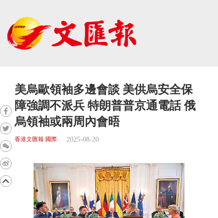
美烏歐領袖多邊會談 美供烏安全保
障強調不派兵 特朗普普京通電話 俄
烏領袖或兩周內會晤
2025-08-20
香港文匯報 國際