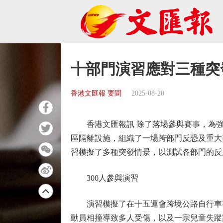
十部門演習應對三種突
香港文匯報 要聞
2025-08-20
香港文匯報訊 除了落場參與賽事，為強
區隔離設施，組織了一場跨部門反恐及重大
習模擬了多種突發情景，以測試各部門的反
300人參與演習
演習模擬了在十五運會跨境公路自行車賽
動員相撞導致多人受傷，以及一宗兒童失蹤