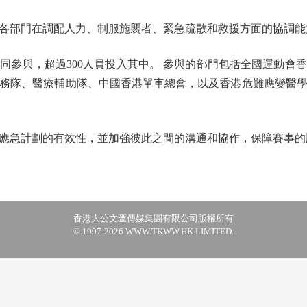
部門在調配人力、制服施襲者、緊急疏散和救援方面的協調能
與，超過300人員投入其中。 參與的部門包括全國運動會
務隊、醫療輔助隊、中國香港單車總會，以及香港危難應變醫
急計劃的有效性，並加強彼此之間的溝通和協作，保障賽事的
香港大公文匯傳媒集團有限公司版權所有
© 1997-2026 WWW.TKWW.HK LIMITED.