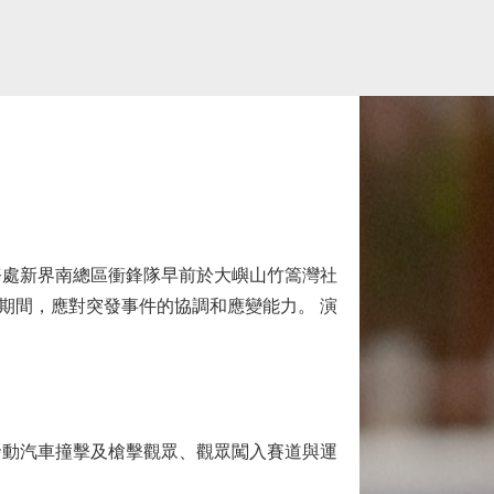
處新界南總區衝鋒隊早前於大嶼山竹篙灣社
期間，應對突發事件的協調和應變能力。 演
動汽車撞擊及槍擊觀眾、觀眾闖入賽道與運