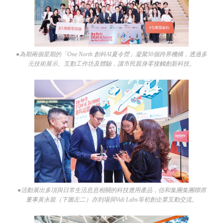
●為期兩個星期的「One North 創科AI夏令營」凝聚30個跨界機構，透過多
元技術展示、互動工作坊及體驗，讓市民親身零接觸創新科技。
●活動展出多項與日常生活息息相關的科技應用產品，信和集團集團聯席
董事黃永龍（下圖左二）亦到場與Vidi Labs等初創企業互動交流。