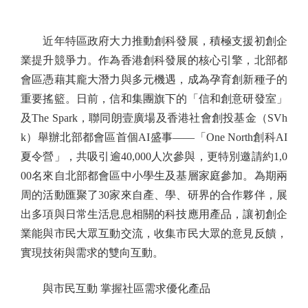
近年特區政府大力推動創科發展，積極支援初創企
業提升競爭力。作為香港創科發展的核心引擎，北部都
會區憑藉其龐大潛力與多元機遇，成為孕育創新種子的
重要搖籃。日前，信和集團旗下的「信和創意研發室」
及The Spark，聯同朗壹廣場及香港社會創投基金（SVh
k）舉辦北部都會區首個AI盛事——「One North創科AI
夏令營」，共吸引逾40,000人次參與，更特別邀請約1,0
00名來自北部都會區中小學生及基層家庭參加。為期兩
周的活動匯聚了30家來自產、學、研界的合作夥伴，展
出多項與日常生活息息相關的科技應用產品，讓初創企
業能與市民大眾互動交流，收集市民大眾的意見反饋，
實現技術與需求的雙向互動。
與市民互動 掌握社區需求優化產品