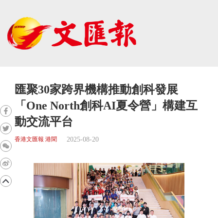
匯聚30家跨界機構推動創科發展
「One North創科AI夏令營」構建互
動交流平台
2025-08-20
香港文匯報 港聞