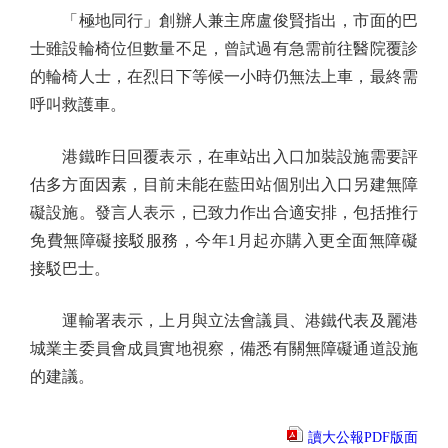
「極地同行」創辦人兼主席盧俊賢指出，市面的巴
士雖設輪椅位但數量不足，曾試過有急需前往醫院覆診
的輪椅人士，在烈日下等候一小時仍無法上車，最終需
呼叫救護車。
港鐵昨日回覆表示，在車站出入口加裝設施需要評
估多方面因素，目前未能在藍田站個別出入口另建無障
礙設施。發言人表示，已致力作出合適安排，包括推行
免費無障礙接駁服務，今年1月起亦購入更全面無障礙
接駁巴士。
運輸署表示，上月與立法會議員、港鐵代表及麗港
城業主委員會成員實地視察，備悉有關無障礙通道設施
的建議。
讀大公報PDF版面