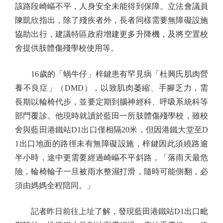
該路段崎嶇不平，人身安全未能得到保障。立法會議員
陳凱欣指出，除了殘疾者外，長者同樣需要無障礙設施
協助出行，建議特區政府增建更多升降機，及將空置校
舍提供肢體傷殘學校使用等。
16歲的「蝸牛仔」梓鍵患有罕見病「杜興氏肌肉營
養不良症」（DMD），以致肌肉萎縮、手腳乏力，需
長期以輪椅代步，並要定期到腦神經科、呼吸系統科等
部門覆診。他現時就讀於藍田一所肢體傷殘學校，雖校
舍與藍田港鐵站D1出口僅相隔20米，但因港鐵大堂至D
1出口地面的路徑未有無障礙設施，梓鍵因此須繞路逾
半小時，途中更需要經過崎嶇不平斜路，「落雨天最危
險，輪椅輪子一旦被雨水整濕打滑，隨時可能側翻，必
須由媽媽全程陪同。」
記者昨日前往上址了解，發現藍田港鐵站D1出口毗