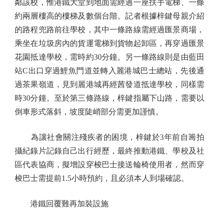
鄰該校，惟港鐵大堂到地面需經過一座扶手電梯、一條
約兩層樓高的樓梯及數個台階。記者根據梓鍵母親介紹
的路程兜路前往學校，其中一條路線需經過匯景商場，
乘坐在垃圾房內的貨運電梯到貨物起卸區，再穿過匯景
花園抵達學校，需時約30分鐘。另一條路線則是由藍田
站C出口穿過鯉魚門道並轉入麗港城巴士總站，先後通
過茶果嶺道，見到麗港城再經茜發道抵達學校，同樣需
時30分鐘。至於第三條路線，梓鍵指屬下山路，需要以
倒車形式落斜，坡度陡峭部分需更加謹慎。
為讓社會關注殘疾者的困境，梓鍵於3年前自籌拍
攝紀錄片記錄自己出行經歷，最終推動港鐵、學校及社
區代表協商，擬增設穿梭巴士接送輪椅使用者，然而穿
梭巴士需提前1.5小時預約，且必須本人到場確認。
港鐵回覆難再加裝設施