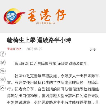
輪椅生上學 逼繞路半小時
2025-08-20
香港仔 P02
分享
藍田站出口乏無障礙設施 途經斜路險象環生
社區缺乏完善無障礙設施，令殘疾人士出行困難重
重。有需要使用輪椅代步的罕見病患者昨日於「無障出
行」記者會分享，自己就讀的藍田肢體傷殘學校雖距離
港鐵站出口僅20米，但因港鐵大堂至該出口的路徑未設
有無障礙設施，令他需繞路逾半小時才能往返學校，且