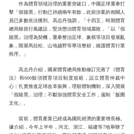
作為體育領域治理的重要突破口，中國足球重拳打
擊「假賭黑」行動已持續兩年有餘，此前涉案的相關人
員已多數依法獲刑。高志丹強調，「十四五」時期體育
總局狠抓行風建設，堅決懲治體育領域腐敗，「以『假
賭黑』治理為契機，重拳整治足球、象棋等項目發展亂
象，開展馬拉松、山地越野等專項整頓，維護體育行業
秩序。」
高志丹介紹，國家體育總局推動修訂完善了《體育
法》和600餘項體育項目制度規範，設立體育仲裁中
心；扎實推進足球改革振興，理順體制機制，深入開展
「假賭黑」治理；不斷加強體育安全工作，遏制「飯圈
文化」。
當前，體育產業已經成為國民經濟的重要增長極。
據介紹，今年上半年，河北、浙江、福建等7地舉辦了