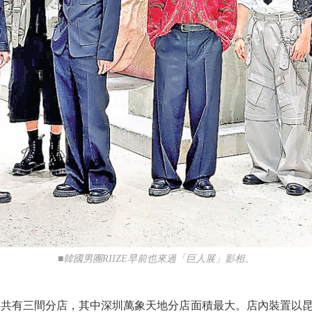
■韓國男團RIIZE早前也來過「巨人展」影相。
球一共有三間分店，其中深圳萬象天地分店面積最大。店內裝置以