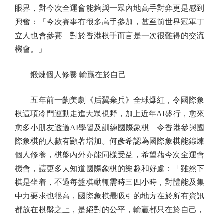
眼界，對今次全運會能夠與一眾內地高手對弈更是感到
興奮：「今次賽事有很多高手參加，甚至前世界冠軍丁
立人也會參賽，對於香港棋手而言是一次很難得的交流
機會。」
鍛煉個人修養 輸贏在於自己
五年前一齣美劇《后翼棄兵》全球爆紅，令國際象
棋這項冷門運動走進大眾視野，加上近年AI盛行，愈來
愈多小朋友透過AI學習及訓練國際象棋，令香港參與國
際象棋的人數有顯著增加。何彥希認為國際象棋能鍛煉
個人修養，棋盤內外亦能同樣受益，希望藉今次全運會
機會，讓更多人知道國際象棋的樂趣和好處：「雖然下
棋是坐着，不過每盤棋動輒需時三四小時，對體能及集
中力要求也很高，國際象棋最吸引的地方在於所有資訊
都放在棋盤之上，是絕對的公平，輸贏都只在於自己，