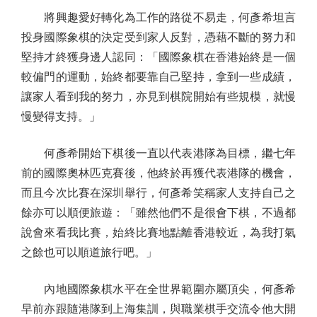
將興趣愛好轉化為工作的路從不易走，何彥希坦言
投身國際象棋的決定受到家人反對，憑藉不斷的努力和
堅持才終獲身邊人認同：「國際象棋在香港始終是一個
較偏門的運動，始終都要靠自己堅持，拿到一些成績，
讓家人看到我的努力，亦見到棋院開始有些規模，就慢
慢變得支持。」
何彥希開始下棋後一直以代表港隊為目標，繼七年
前的國際奧林匹克賽後，他終於再獲代表港隊的機會，
而且今次比賽在深圳舉行，何彥希笑稱家人支持自己之
餘亦可以順便旅遊：「雖然他們不是很會下棋，不過都
說會來看我比賽，始終比賽地點離香港較近，為我打氣
之餘也可以順道旅行吧。」
內地國際象棋水平在全世界範圍亦屬頂尖，何彥希
早前亦跟隨港隊到上海集訓，與職業棋手交流令他大開