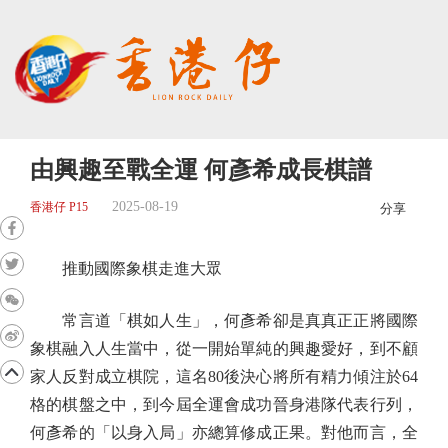
由興趣至戰全運 何彥希成長棋譜
2025-08-19
香港仔 P15
分享
推動國際象棋走進大眾
常言道「棋如人生」，何彥希卻是真真正正將國際
象棋融入人生當中，從一開始單純的興趣愛好，到不顧
家人反對成立棋院，這名80後決心將所有精力傾注於64
格的棋盤之中，到今屆全運會成功晉身港隊代表行列，
何彥希的「以身入局」亦總算修成正果。對他而言，全