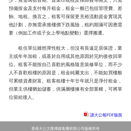
少，無需籌措首期、置業印花稅及律師費等開支，只需
預備按金及支付每月租金，租金一般已包括管理費、差
餉、地租。換言之，租客可保留更充裕流動資金實現其
他計劃，亦無需承擔樓價下跌風險，租約期滿可因應需
要（例如工作或子女上學地點變動）選擇搬遷。
租住單位雖然彈性較大，但沒有長遠定居保證，業
主或年年加租，或基於自用或其他原因於完約後收回單
位。租客不能按自己喜歡的風格隨意裝修單位，而不少
人不喜歡租樓的原因是，租金純屬支出，不能如買樓般
可累積資產財富。租客租樓十年廿年就只是淨付租金，
但業主供樓猶如儲蓄，供滿層樓擁有全部業權，可將單
位留給後人。
讀大公報PDF版面
香港大公文匯傳媒集團有限公司版權所有