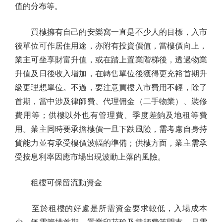
值的分布等。
買樓擁有自己的安樂窩一直是不少人的目標，入市
後單位可作居住用途，亦附有投資價值，當樓價向上，
業主可坐享財富升值，或在踏上置業階梯後，透過物業
升值及日後收入增加，在轉售單位後獲得更充裕首期升
級更理想單位。不過，要注意買樓入市費用不輕，除了
首期，當中涉及律師費、代理佣金（二手物業）、裝修
費用等；供樓以外也有管理費、季度差餉及地租等費
用。業主同時要承擔樓價一旦下跌風險，需考慮自身持
貨能力並有承受樓價波幅的準備；供樓方面，業主需承
受按息利率因應市場出現波動上落的風險。
租樓可保留流動資金
至於租樓的好處是所需資金要求較低，入場成本