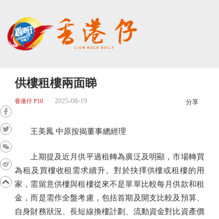
供樓租樓兩面睇
2025-08-19
香港仔 P10
分享
王美鳳 中原按揭董事總經理
上期提及近月供平過租轉為廣泛及明顯，市場轉買
為租及買樓收租需求續升。對於抉擇供樓或租樓的用
家，需留意供樓與租樓從來不是單單比較每月供款和租
金，而是需作全盤考慮，包括首期及開支比較及預算、
自身財務狀況、長短線換樓計劃、流動資金對比資產價