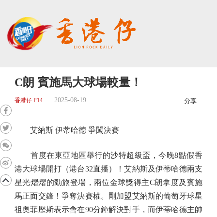
C朗 賓施馬大球場較量！
2025-08-19
香港仔 P14
分享
艾納斯 伊蒂哈德 爭闖決賽
首度在東亞地區舉行的沙特超級盃，今晚8點假香
港大球場開打（港台32直播）！艾納斯及伊蒂哈德兩支
星光熠熠的勁旅登場，兩位金球獎得主C朗拿度及賓施
馬正面交鋒！爭奪決賽權。剛加盟艾納斯的葡萄牙球星
祖奧菲歷斯表示會在90分鐘解決對手，而伊蒂哈德主帥