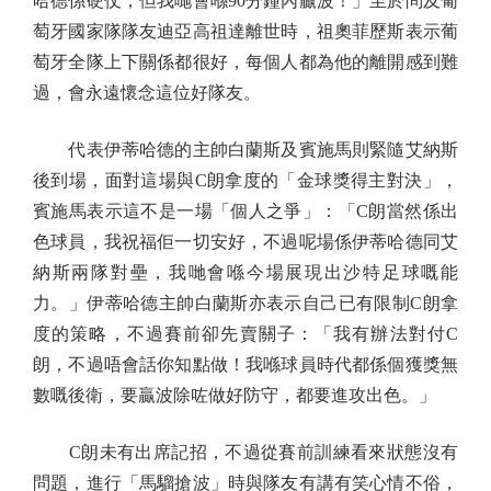
哈德係硬仗，但我哋會喺90分鐘內贏波！」至於問及葡
萄牙國家隊隊友迪亞高祖達離世時，祖奧菲歷斯表示葡
萄牙全隊上下關係都很好，每個人都為他的離開感到難
過，會永遠懷念這位好隊友。
代表伊蒂哈德的主帥白蘭斯及賓施馬則緊隨艾納斯
後到場，面對這場與C朗拿度的「金球獎得主對決」，
賓施馬表示這不是一場「個人之爭」：「C朗當然係出
色球員，我祝福佢一切安好，不過呢場係伊蒂哈德同艾
納斯兩隊對壘，我哋會喺今場展現出沙特足球嘅能
力。」伊蒂哈德主帥白蘭斯亦表示自己已有限制C朗拿
度的策略，不過賽前卻先賣關子：「我有辦法對付C
朗，不過唔會話你知點做！我喺球員時代都係個獲獎無
數嘅後衛，要贏波除咗做好防守，都要進攻出色。」
C朗未有出席記招，不過從賽前訓練看來狀態沒有
問題，進行「馬騮搶波」時與隊友有講有笑心情不俗，