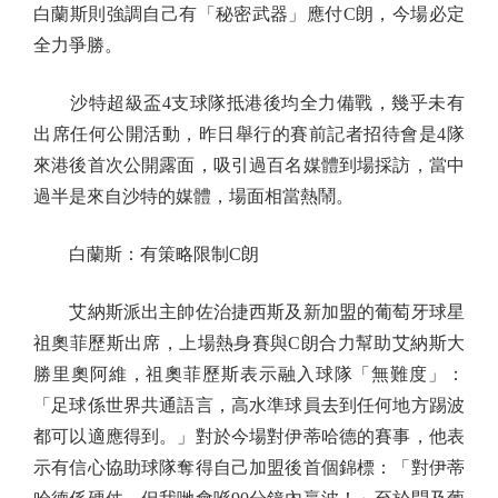
白蘭斯則強調自己有「秘密武器」應付C朗，今場必定
全力爭勝。
沙特超級盃4支球隊抵港後均全力備戰，幾乎未有
出席任何公開活動，昨日舉行的賽前記者招待會是4隊
來港後首次公開露面，吸引過百名媒體到場採訪，當中
過半是來自沙特的媒體，場面相當熱鬧。
白蘭斯：有策略限制C朗
艾納斯派出主帥佐治捷西斯及新加盟的葡萄牙球星
祖奧菲歷斯出席，上場熱身賽與C朗合力幫助艾納斯大
勝里奧阿維，祖奧菲歷斯表示融入球隊「無難度」：
「足球係世界共通語言，高水準球員去到任何地方踢波
都可以適應得到。」對於今場對伊蒂哈德的賽事，他表
示有信心協助球隊奪得自己加盟後首個錦標：「對伊蒂