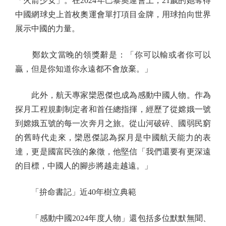
「火箭少女」。在2024年巴黎奧運會上，21歲的她奪得
中國網球史上首枚奧運會單打項目金牌，用球拍向世界
展示中國的力量。
鄭欽文當晚的領獎辭是：「你可以輸或者你可以
贏，但是你知道你永遠都不會放棄。」
此外，航天專家欒恩傑也成為感動中國人物。作為
探月工程規劃制定者和首任總指揮，經歷了從嫦娥一號
到嫦娥五號的每一次奔月之旅。從山河破碎、國弱民窮
的舊時代走來，欒恩傑認為探月是中國航天能力的表
達，更是國富民強的象徵，他堅信「我們還要有更深遠
的目標，中國人的腳步將越走越遠。」
「拚命書記」近40年樹立典範
「感動中國2024年度人物」還包括多位默默無聞、