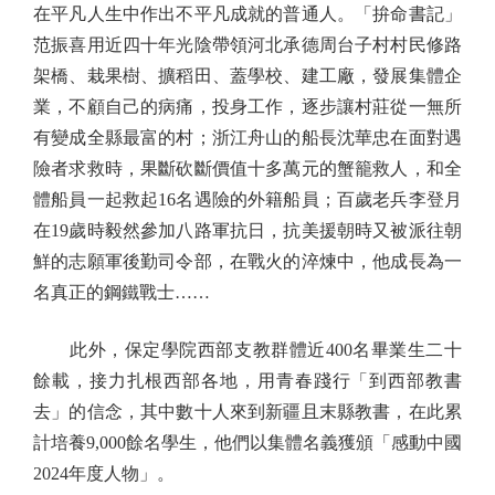
在平凡人生中作出不平凡成就的普通人。「拚命書記」
范振喜用近四十年光陰帶領河北承德周台子村村民修路
架橋、栽果樹、擴稻田、蓋學校、建工廠，發展集體企
業，不顧自己的病痛，投身工作，逐步讓村莊從一無所
有變成全縣最富的村；浙江舟山的船長沈華忠在面對遇
險者求救時，果斷砍斷價值十多萬元的蟹籠救人，和全
體船員一起救起16名遇險的外籍船員；百歲老兵李登月
在19歲時毅然參加八路軍抗日，抗美援朝時又被派往朝
鮮的志願軍後勤司令部，在戰火的淬煉中，他成長為一
名真正的鋼鐵戰士……
此外，保定學院西部支教群體近400名畢業生二十
餘載，接力扎根西部各地，用青春踐行「到西部教書
去」的信念，其中數十人來到新疆且末縣教書，在此累
計培養9,000餘名學生，他們以集體名義獲頒「感動中國
2024年度人物」。