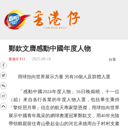
鄭欽文膺感動中國年度人物
2025-08-18
香港仔 P11
分享
用球拍向世界展示力量 另有10個人及群體入選
「感動中國2024年度人物」16日晚揭曉，十一位
（組）來自各行各業的年度人物入選，包括畢生秉持
「擎炬照月華」信念的航天專家欒恩傑，用球拍向世界
展示中國青年風采的網球奧運冠軍鄭欽文，用40年光陰
帶領鄉親留住青山壘起金山的河北承德周台子村村支書