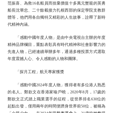
范振喜、為救16名船員而捨棄價值十多萬元蟹籠的英勇
船長沈華忠、二十餘載接力扎根西部的保定學院支教群
體等，他們用各自獨特又精彩的人生故事，詮釋了新時
代精神內涵。
「感動中國年度人物」是由中央電視台主辦的年度
精神品牌欄目，重點表彰具有時代精神和社會影響力的
先進人物，已經連續舉辦多年，通過多種投票方式選取
年度震撼人心、令人感動的人物和團隊。
「探月工程」航天專家獲獎
「感動中國2024年度人物」獲得者有多位港人熟悉
的名人。鄭欽文在香港家喻戶曉，2020年8月，17歲的
鄭欽文正式踏上職業選手的征程，從世界排名630位的
起點出發，僅用兩年的時間便躋身世界前50位，被稱為