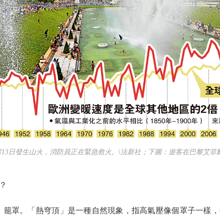
3日發生山火，消防員正在緊急救火。\法新社；下圖：遊客在巴黎艾菲爾
？
籠罩。「熱穹頂」是一種自然現象，指高氣壓像個罩子一樣，