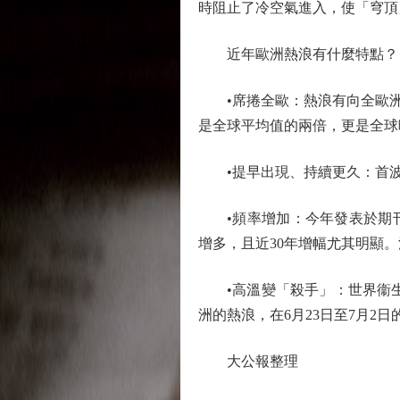
時阻止了冷空氣進入，使「穹頂
近年歐洲熱浪有什麼特點？
•席捲全歐：熱浪有向全歐洲擴
是全球平均值的兩倍，更是全球
•提早出現、持續更久：首波
•頻率增加：今年發表於期刊《
增多，且近30年增幅尤其明顯。法
•高溫變「殺手」：世界衞生組
洲的熱浪，在6月23日至7月2日
大公報整理