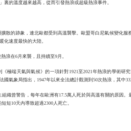
」裏的溫度越來越高，從而引發熱浪或超級熱浪事件。
散的跡象，連北歐都受到高溫襲擊。歐盟哥白尼氣候變化服務
暖化速度最快的大陸。
熱浪在6月來襲，且持續至9月。
極端天氣與氣候》的一項針對1921至2021年熱浪的學術研
國氣象局指出，1947年以來全法總計觀測到50次熱浪，其中33
織曾警告，每年在歐洲有17.5萬人死於與高溫有關的原因。
的短短10天內導致超過2300人死亡。