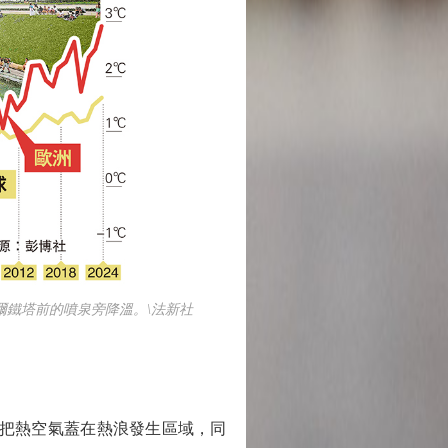
鐵塔前的噴泉旁降溫。\法新社
把熱空氣蓋在熱浪發生區域，同