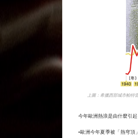
上圖：希臘西部城市帕特雷1
今年歐洲熱浪是由什麼引起
•歐洲今年夏季被「熱穹頂」