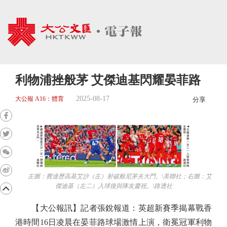
利物浦挫般茅 艾傑迪基閃耀晏菲路
2025-08-17
大公報 A16：體育
分享
左圖：費達歷高基艾沙（左）射破般尼茅夫大門。\美聯社；右圖：艾
傑迪基（左二）入球後與隊友慶祝。\路透社
【大公報訊】記者張銳報道：英超新賽季揭幕戰香
港時間16日凌晨在晏菲路球場激情上演，衛冕冠軍利物