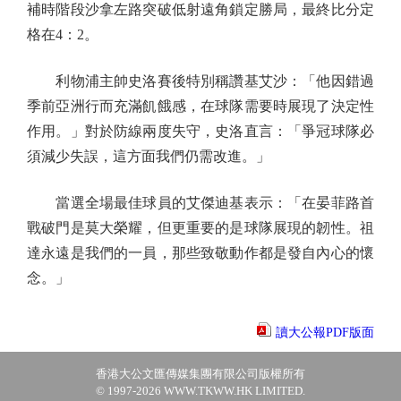
補時階段沙拿左路突破低射遠角鎖定勝局，最終比分定
格在4：2。
利物浦主帥史洛賽後特別稱讚基艾沙：「他因錯過
季前亞洲行而充滿飢餓感，在球隊需要時展現了決定性
作用。」對於防線兩度失守，史洛直言：「爭冠球隊必
須減少失誤，這方面我們仍需改進。」
當選全場最佳球員的艾傑迪基表示：「在晏菲路首
戰破門是莫大榮耀，但更重要的是球隊展現的韌性。祖
達永遠是我們的一員，那些致敬動作都是發自內心的懷
念。」
讀大公報PDF版面
香港大公文匯傳媒集團有限公司版權所有
© 1997-2026 WWW.TKWW.HK LIMITED.