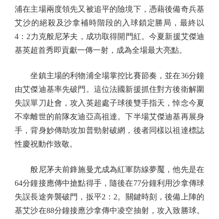
浦在主場兩度領先又被追平的險境下，憑藉後備奇兵基
艾沙的絕殺及沙拿補時階段的入球鎖定勝局，最終以
4：2力克般尼茅夫，成功取得開門紅。今夏新援艾傑迪
基英超首秀即貢獻一傳一射，成為全場最大亮點。
坐鎮主場的利物浦全場掌控比賽節奏，並在36分鐘
由艾傑迪基率先破門。這位法國新援抓住對方後衛解圍
失誤單刀赴會，攻入英超處子球後雙手指天，悼念今夏
不幸離世的前隊友迪亞高祖達。下半場艾傑迪基再展身
手，背身妙傳助攻加普勁射破網，後者同樣以祖達標誌
性慶祝動作致敬。
般尼茅夫前鋒施曼尤成為紅軍防線夢魘，他先是在
64分鐘接應傳中搶點得手，隨後在77分鐘利用沙拿傳球
失誤長途奔襲破門，扳平2：2。關鍵時刻，後備上陣的
基艾沙在88分鐘接應沙拿傳中凌空抽射，攻入致勝球。