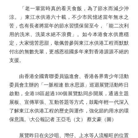
「老一輩當時真的看天食飯，為了節水而減少沖
涼。」東江水供港六十載，不少市民憶述當年無水之
苦，也有長者將當年的節水習慣保留至今，「能二次利
用的洗米、洗菜水絕不浪費」。如今本港食水供應穩
定，大家憶苦思甜，敬佩曾參與東江水供港工程而默默
付出的無數先輩，更感恩祖國多年來對香港源源不絕的
支援。
由香港全國青聯委員協進會、香港各界青少年活動
委員會主辦的「一脈相連 飲水思源」巡迴展覽活動昨日
啟動，全港18區超過100個展覽點同步開展，通過主題
展板、宣傳單張、互動答題等方式，鼓勵年輕一代深入
了解東江水供港工程的歷史與運作，強化節約用水的環
保意識。\大公報記者 王亞毛（文） 蔡文豪（圖）
展覽昨日在尖沙咀、灣仔、上水等人流暢旺的位置