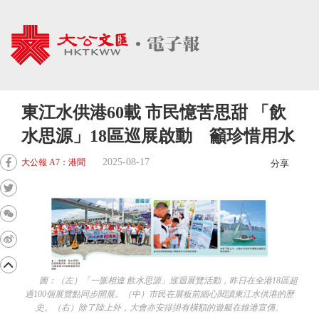
東江水供港60載 市民憶苦思甜 「飲
水思源」18區巡展啟動 籲珍惜用水
2025-08-17
大公報 A7：港聞
分享
圖：（左）「一脈相連 飲水思源」巡迴展覽活動，昨日在全港18區超
過100個展覽點同步開展。（中）市民在展板前細心閱讀東江水供港的歷
史。（右）除了陸上外，大會亦安排掛有橫額的遊艇在維港宣傳。