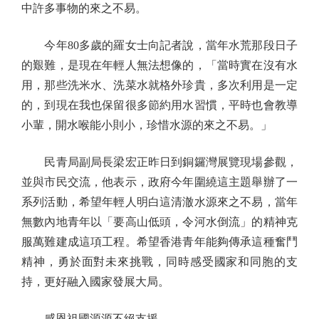
中許多事物的來之不易。
今年80多歲的羅女士向記者說，當年水荒那段日子
的艱難，是現在年輕人無法想像的，「當時實在沒有水
用，那些洗米水、洗菜水就格外珍貴，多次利用是一定
的，到現在我也保留很多節約用水習慣，平時也會教導
小輩，開水喉能小則小，珍惜水源的來之不易。」
民青局副局長梁宏正昨日到銅鑼灣展覽現場參觀，
並與市民交流，他表示，政府今年圍繞這主題舉辦了一
系列活動，希望年輕人明白這清澈水源來之不易，當年
無數內地青年以「要高山低頭，令河水倒流」的精神克
服萬難建成這項工程。希望香港青年能夠傳承這種奮鬥
精神，勇於面對未來挑戰，同時感受國家和同胞的支
持，更好融入國家發展大局。
感恩祖國源源不絕支援