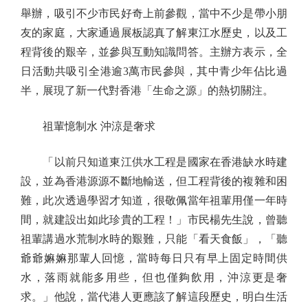
舉辦，吸引不少市民好奇上前參觀，當中不少是帶小朋
友的家庭，大家通過展板認真了解東江水歷史，以及工
程背後的艱辛，並參與互動知識問答。主辦方表示，全
日活動共吸引全港逾3萬市民參與，其中青少年佔比過
半，展現了新一代對香港「生命之源」的熱切關注。
祖輩憶制水 沖涼是奢求
「以前只知道東江供水工程是國家在香港缺水時建
設，並為香港源源不斷地輸送，但工程背後的複雜和困
難，此次透過學習才知道，很敬佩當年祖輩用僅一年時
間，就建設出如此珍貴的工程！」市民楊先生說，曾聽
祖輩講過水荒制水時的艱難，只能「看天食飯」，「聽
爺爺嫲嫲那輩人回憶，當時每日只有早上固定時間供
水，落雨就能多用些，但也僅夠飲用，沖涼更是奢
求。」他說，當代港人更應該了解這段歷史，明白生活