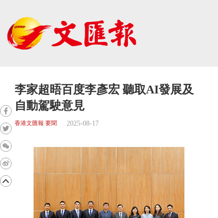
李家超晤百度李彥宏 聽取AI發展及
自動駕駛意見
2025-08-17
香港文匯報 要聞