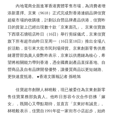
內地電商全面進軍香港實體零售市場，為消費者增
添新選擇。京東（9618）正式完成對香港連鎖品牌佳寶
超級市場的收購後，計劃以自營品牌產品供港，佳寶昨
日的貨架上已經出現數十款「京東面孔」。京東佳寶旗
下西環石塘咀店昨日（16日）舉行剪綵儀式，京東佳寶
旗下所有超市由昨日至周一（16日至18日）推出全場八
折活動，並引來大批市民到場掃貨。京東創新零售供應
鏈運營部負責人柴艷昨表示，京東以供應鏈為核心，希
望將相關能力帶到香港，憑全國農副產品直採基地、自
營商品及自有品牌開發優勢，讓優質商品以更短鏈路、
更快速度抵港。 ●香港文匯報記者 孫曉旭
佳寶超市創辦人林曉毅，現已被委任為京東創新零
售佳寶業務部負責人。他昨日形容今次合作彷彿「嫁
女」，既開心又帶點期待，並直言「京東好有誠意」。
林曉毅表示，佳寶自1991年從一家街市小店起步，始終