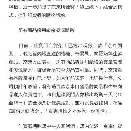
舉措，進一步加強了京東與佳寶「線上線下」結合的模
式，提升消費者的購物體驗。
所有商品採用嚴格溯源體系
目前，佳寶門店貨架上已經出現數十款「京東面
孔」，包括從內地直送的榴槤、奇異果、肉蛋奶等生鮮
產品。京東方面表示，所有商品將採用嚴格的質量管理
和溯源體系，確保食品安全與品質可靠。同時，京東自
有品牌產品也已上架，如京鮮舫啤酒、七鮮果汁等。公
司預計年底前，將有過百款京東自營品牌商品和生鮮商
品進入佳寶超市。昨日起佳寶門店亦推出為期三天（16
至18日）的全場八折優惠活動，並特設長者福利，準備
6萬份月餅禮盒，「實惠購物之外亦添一份溫情」。
佳寶石塘咀店中午人頭湧湧，店內放滿「京東佳寶