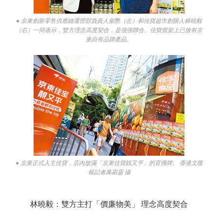
● 京東創新零售供應鏈運營部負責人柴艷（左）和佳寶超市創辦人林曉毅
（右）一同表示，雙方理念高度契合，是強強聯合。佳寶貨架上已放有京
東自有品牌產品。
● 京東正式入主佳寶，店內放滿「京東佳寶靚又平」的宣傳牌。 香港文匯
報記者萬霜靈 攝
林曉毅：雙方主打「價廉物美」 理念高度契合