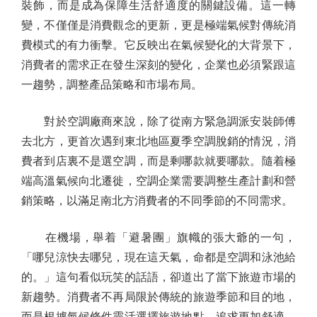
裝飾，而是成為保障生活舒適度的關鍵設備。這一轉
變，不僅僅是消費觀念的更新，更是極端氣候對傳統消
費模式的有力衝擊。它反映出在氣候變化的大背景下，
消費者的需求正在發生深刻的變化，企業也必須緊跟這
一趨勢，調整產品策略和市場布局。
對於空調廠商來說，除了從南方緊急調派安裝師傅
去北方，更首次遇到東北地區夏季空調脫銷的情況，消
費者到店裏不是選空調，而是剩哪款就要哪款。隨着極
端高溫氣候向北遷徙，空調企業需要調整生產計劃和營
銷策略，以滿足南北方消費者的不同季節的不同需求。
在機場，舉着「避暑團」旗幟的張大爺的一句，
「哪兒涼快去哪兒，現在這天氣，命都是空調和泳池給
的。」這句看似玩笑的話語，卻道出了當下旅遊市場的
新趨勢。消費者不再局限於傳統的旅遊季節和目的地，
而是根據氣候條件靈活選擇旅遊地點，追求更加舒適、