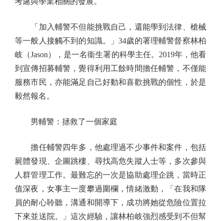
考慮與學業相關的發展。
「加入輔警不但能挑戰自己，還能學到法律、槍械
等一般人接觸不到的知識。」34歲的署理輔警督察林柏
岐（Jason），是一名衞生署的科學主任。2019年，他看
到宣傳招募輔警，覺得利用工餘時間擔任輔警，不僅能
服務市民，亦能滿足自己好動和喜歡挑戰的個性，於是
毅然報名。
男輔警：拯救了一個家庭
擔任輔警四年多，他處理過不少事件和案件，包括
屍體發現、企圖跳樓、尋找高危失蹤人士等，多次參與
人群管理工作。最難忘的一次是協助處理企跳，當時正
值深夜，女事主一度攀過圍欄，情緒激動，「在我和隊
員的耐心聆聽，溝通和開導下，成功將她從危險位置拉
下來並送院。」這次經驗，讓林柏岐強烈感受到不但幫