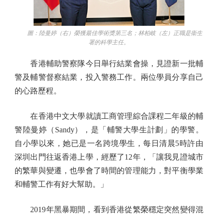
圖：陸曼婷（右）榮獲最佳學術獎第三名；林柏岐（左）正職是衞生
署的科學主任。
香港輔助警察隊今日舉行結業會操，見證新一批輔
警及輔警督察結業，投入警務工作。兩位學員分享自己
的心路歷程。
在香港中文大學就讀工商管理綜合課程二年級的輔
警陸曼婷（Sandy），是「輔警大學生計劃」的學警。
自小學以來，她已是一名跨境學生，每日清晨5時許由
深圳出門往返香港上學，經歷了12年，「讓我見證城市
的繁華與變遷，也學會了時間的管理能力，對平衡學業
和輔警工作有好大幫助。」
2019年黑暴期間，看到香港從繁榮穩定突然變得混