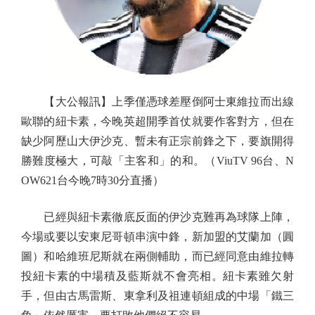
【大公報訊】上季僅憑球差壓倒阿士東維拉而出線
歐聯的紐卡素，今晚英超開季首仗就要作客對方，但在
缺少阿歷山大伊沙克、暫未有正宗前鋒之下，要旗開得
勝難度極大，可敲「主客和」的和。（ViuTV 96台、N
OW621台今晚7時30分直播）
已經與紐卡素徹底反面的伊沙克難再為球隊上陣，
今場或要以安東尼哥頓串演中鋒，新加盟的艾蘭加（圓
圖）和哈維班尼斯就在兩側輔助，而已經同意由維拉轉
投紐卡素的中場積及藍斯就不會亮相。紐卡素雖欠射
手，但由古馬雷斯、東拿利及祖連頓組成的中場「鐵三