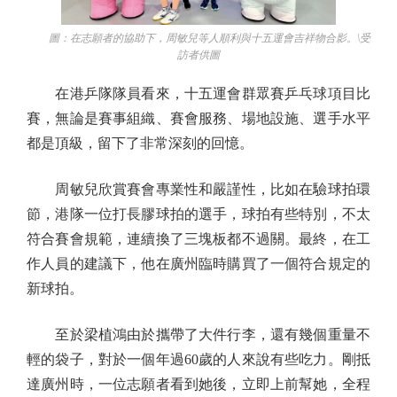
圖：在志願者的協助下，周敏兒等人順利與十五運會吉祥物合影。\受
訪者供圖
在港乒隊隊員看來，十五運會群眾賽乒乓球項目比
賽，無論是賽事組織、賽會服務、場地設施、選手水平
都是頂級，留下了非常深刻的回憶。
周敏兒欣賞賽會專業性和嚴謹性，比如在驗球拍環
節，港隊一位打長膠球拍的選手，球拍有些特別，不太
符合賽會規範，連續換了三塊板都不過關。最終，在工
作人員的建議下，他在廣州臨時購買了一個符合規定的
新球拍。
至於梁植鴻由於攜帶了大件行李，還有幾個重量不
輕的袋子，對於一個年過60歲的人來說有些吃力。剛抵
達廣州時，一位志願者看到她後，立即上前幫她，全程