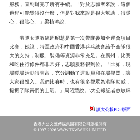
服務，直到辦完了所有手續。「對於志願者來說，這個
過程可能覺得沒什麼，但是對我來說是很大幫助，很暖
心，很貼心。」梁植鴻說。
港隊女隊教練周昭慧是第一次帶隊參加全運會項目
比賽，她說，特區政府和中國香港乒乓總會給予全隊很
大的支持，制服、裝備等資源非常充足。在廣州，比賽
和吃住行條件都非常好，志願服務很到位。「比如，現
場暖場活動很豐富，充分調動了運動員和在場觀眾，讓
大家很投入。我們比賽時，也有很多觀眾為港隊助威，
提振了隊員們的士氣。」周昭慧說。\大公報記者敖敏輝
讀大公報PDF版面
香港大公文匯傳媒集團有限公司版權所有
© 1997-2026 WWW.TKWW.HK LIMITED.