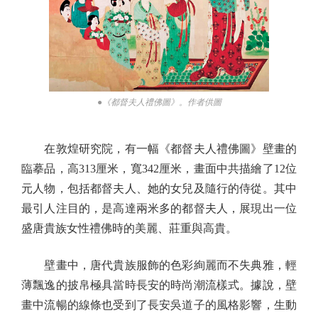
●《都督夫人禮佛圖》。作者供圖
在敦煌研究院，有一幅《都督夫人禮佛圖》壁畫的
臨摹品，高313厘米，寬342厘米，畫面中共描繪了12位
元人物，包括都督夫人、她的女兒及隨行的侍從。其中
最引人注目的，是高達兩米多的都督夫人，展現出一位
盛唐貴族女性禮佛時的美麗、莊重與高貴。
壁畫中，唐代貴族服飾的色彩絢麗而不失典雅，輕
薄飄逸的披帛極具當時長安的時尚潮流樣式。據說，壁
畫中流暢的線條也受到了長安吳道子的風格影響，生動