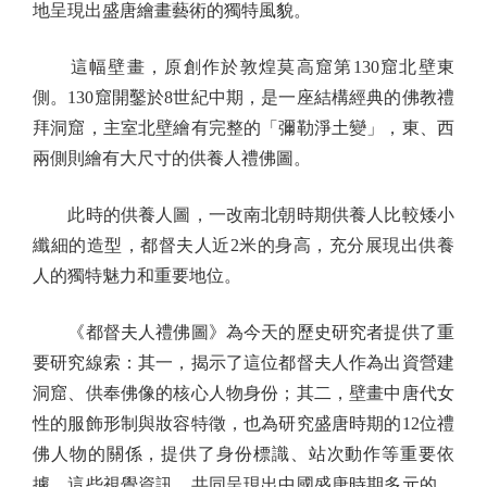
地呈現出盛唐繪畫藝術的獨特風貌。
這幅壁畫，原創作於敦煌莫高窟第130窟北壁東
側。130窟開鑿於8世紀中期，是一座結構經典的佛教禮
拜洞窟，主室北壁繪有完整的「彌勒淨土變」，東、西
兩側則繪有大尺寸的供養人禮佛圖。
此時的供養人圖，一改南北朝時期供養人比較矮小
纖細的造型，都督夫人近2米的身高，充分展現出供養
人的獨特魅力和重要地位。
《都督夫人禮佛圖》為今天的歷史研究者提供了重
要研究線索：其一，揭示了這位都督夫人作為出資營建
洞窟、供奉佛像的核心人物身份；其二，壁畫中唐代女
性的服飾形制與妝容特徵，也為研究盛唐時期的12位禮
佛人物的關係，提供了身份標識、站次動作等重要依
據。這些視覺資訊，共同呈現出中國盛唐時期多元的、