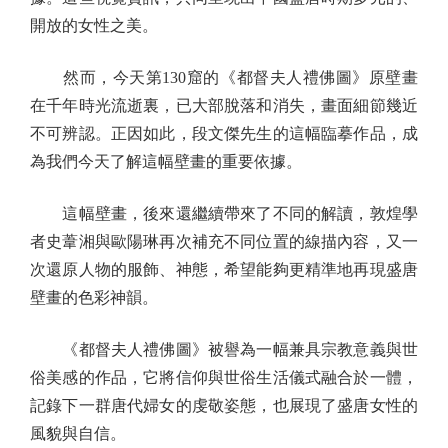
開放的女性之美。
然而，今天第130窟的《都督夫人禮佛圖》原壁畫
在千年時光流逝裏，已大部脫落和消失，畫面細節幾近
不可辨認。正因如此，段文傑先生的這幅臨摹作品，成
為我們今天了解這幅壁畫的重要依據。
這幅壁畫，後來還繼續帶來了不同的解讀，敦煌學
者史葦湘與歐陽琳再次補充不同位置的線描內容，又一
次還原人物的服飾、神態，希望能夠更精準地再現盛唐
壁畫的色彩神韻。
《都督夫人禮佛圖》被譽為一幅兼具宗教意義與世
俗美感的作品，它將信仰與世俗生活儀式融合於一體，
記錄下一群唐代婦女的虔敬姿態，也展現了盛唐女性的
風貌與自信。