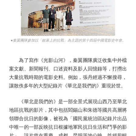
●秦翼團隊參加以「銀幕上的抗戰」為主題的第十四屆中國電影史年會。
為了寫作《光影山河》，秦翼團隊廣泛收集中外檔
案文獻、新聞報刊、口述資料及影人回憶錄等，打撈出
大量抗戰時期的電影史料。例如，張丹經過不懈搜尋，
讓散佚多年的大型紀錄片《華北是我們的》重現於世。
《華北是我們的》是一部全景式展現山西乃至華北
地區抗戰的影片，其中包括閻錫山和朱德等國共高層將
領聯合抗日的影像，被視為「國民黨統治區紀錄片出品
中唯一的一部反映抗日根據地軍民抗日生活和鬥爭的影
片」。該片曾在重慶、成都、昆明等地公映，並經剪輯