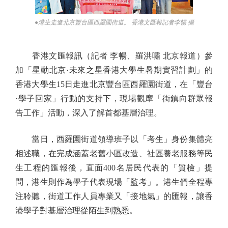
●港生走進北京豐台區西羅園街道。 香港文匯報記者李暢 攝
香港文匯報訊（記者 李暢、羅洪嘯 北京報道）參
加「星動北京·未來之星香港大學生暑期實習計劃」的
香港大學生15日走進北京豐台區西羅園街道，在「豐台
·學子回家」行動的支持下，現場觀摩「街鎮向群眾報
告工作」活動，深入了解首都基層治理。
當日，西羅園街道領導班子以「考生」身份集體亮
相述職，在完成涵蓋老舊小區改造、社區養老服務等民
生工程的匯報後，直面400名居民代表的「質檢」提
問，港生則作為學子代表現場「監考」。港生們全程專
注聆聽，街道工作人員專業又「接地氣」的匯報，讓香
港學子對基層治理從陌生到熟悉。