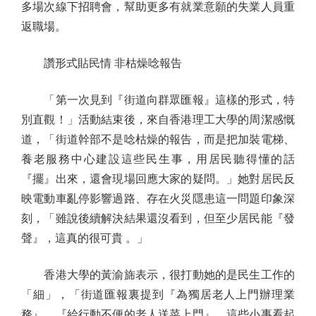
多場次線下招聘會，幫助更多有就業意願的失業人員重
返職場。
讚形式貼民情 非枯燥唸報告
「第一次見到『街道向群眾匯報』這樣的形式，特
別直觀！」活動結束後，來自香港理工大學的周潔感慨
道，「街道幹部不是唸枯燥的報告，而是把加裝電梯、
養老服務中心建設這些民生事，用居民聽得懂的話
『擺』出來，還會現場回應大家的疑問。」她對居民反
映電動車亂停影響過路、存在火災隱患這一問題印象深
刻，「雖說後續解決結果還沒看到，但至少居民能『發
聲』，這真的很可貴 。」
香港大學的黃渝旆表示，很打動她的是民生工作的
「細」，「街道匯報裏提到『為獨居老人上門辦理業
務』、『給行動不便的老人送菜上門』，這些小事看起