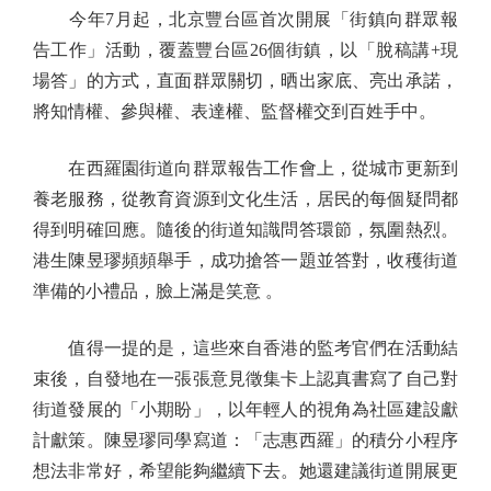
今年7月起，北京豐台區首次開展「街鎮向群眾報
告工作」活動，覆蓋豐台區26個街鎮，以「脫稿講+現
場答」的方式，直面群眾關切，晒出家底、亮出承諾，
將知情權、參與權、表達權、監督權交到百姓手中。
在西羅園街道向群眾報告工作會上，從城市更新到
養老服務，從教育資源到文化生活，居民的每個疑問都
得到明確回應。隨後的街道知識問答環節，氛圍熱烈。
港生陳昱璆頻頻舉手，成功搶答一題並答對，收穫街道
準備的小禮品，臉上滿是笑意 。
值得一提的是，這些來自香港的監考官們在活動結
束後，自發地在一張張意見徵集卡上認真書寫了自己對
街道發展的「小期盼」，以年輕人的視角為社區建設獻
計獻策。陳昱璆同學寫道：「志惠西羅」的積分小程序
想法非常好，希望能夠繼續下去。她還建議街道開展更