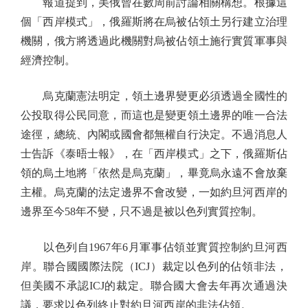
報道提到，美俄曾在數周前討論相關構想。根據這
個「西岸模式」，俄羅斯將在烏被佔領土另行建立治理
機關，俄方將透過此機關對烏被佔領土施行實質軍事與
經濟控制。
烏克蘭憲法明定，領土邊界變更必須透過全國性的
公投取得公民同意，而這也是變更領土邊界的唯一合法
途徑，總統、內閣或國會都無權自行決定。不過消息人
士告訴《泰晤士報》，在「西岸模式」之下，俄羅斯佔
領的烏土地將「依然是烏克蘭」，畢竟烏永遠不會放棄
主權。烏克蘭的法定邊界不會改變，一如約旦河西岸的
邊界至今58年不變，只不過是被以色列實質控制。
以色列自1967年6月軍事佔領並實質控制約旦河西
岸。聯合國國際法院（ICJ）裁定以色列的佔領非法，
但美國不承認ICJ的裁定。聯合國大會去年再次通過決
議，要求以色列終止對約旦河西岸的非法佔領。