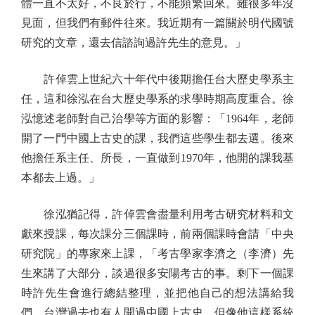
體一直不太好，不良於行，不能頻繁回來。雖很多年沒
見面，但我們有郵件往來。我近期有一篇關於明代國號
研究的文章，還去信諮詢過許先生的意見。」
許倬雲上世紀六十年代中後期擔任台大歷史學系主
任，這和徐泓在台大歷史學系的求學時期高度重合。徐
泓憶述老師對自己治學等方面的影響：「1964年，老師
開了一門中國上古史的課，我們這些學生都去選。後來
他擔任系主任、所長，一直做到1970年，他開的課我基
本都去上過。」
徐泓猶記得，許倬雲會盡量利用考古研究材料和文
獻來授課，每次課分三個課時，前兩個課時會請「中央
研究院」的專家來上課，「考古學家李濟之（李濟）先
生來講了大部分，談過很多安陽考古的事。剩下一個課
時許先生會進行總結整理，並把他自己的想法講給我
們。台灣過去也有人開過中國上古史，但像他這樣系統