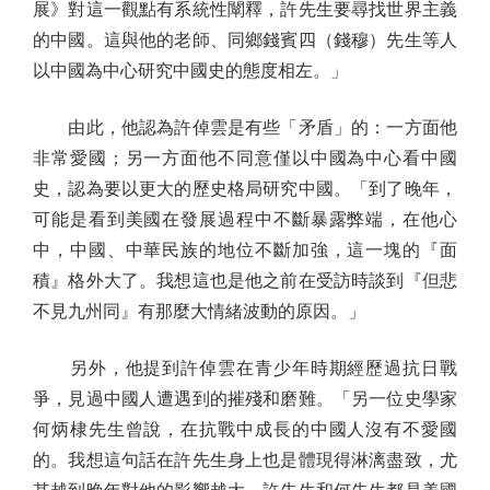
展》對這一觀點有系統性闡釋，許先生要尋找世界主義
的中國。這與他的老師、同鄉錢賓四（錢穆）先生等人
以中國為中心研究中國史的態度相左。」
由此，他認為許倬雲是有些「矛盾」的：一方面他
非常愛國；另一方面他不同意僅以中國為中心看中國
史，認為要以更大的歷史格局研究中國。「到了晚年，
可能是看到美國在發展過程中不斷暴露弊端，在他心
中，中國、中華民族的地位不斷加強，這一塊的『面
積』格外大了。我想這也是他之前在受訪時談到『但悲
不見九州同』有那麼大情緒波動的原因。」
另外，他提到許倬雲在青少年時期經歷過抗日戰
爭，見過中國人遭遇到的摧殘和磨難。「另一位史學家
何炳棣先生曾說，在抗戰中成長的中國人沒有不愛國
的。我想這句話在許先生身上也是體現得淋漓盡致，尤