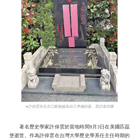
●許倬雲先生在江蘇無錫為自己準備的墓。受訪者供圖
著名歷史學家許倬雲於當地時間8月3日在美國匹茲
堡逝世。作為許倬雲在台灣大學歷史學系任主任時期的