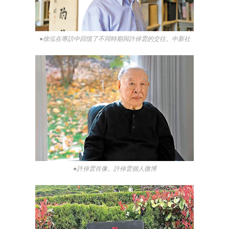
●徐泓在專訪中回憶了不同時期與許倬雲的交往。中新社
●許倬雲肖像。許倬雲個人微博