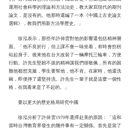
運用社會科學的理論和方法治史，教大家寫現代的期刊
論文，是沒有的。他那時還編了一本《中國上古史論文
選輯》，教我們用新方法學歷史。」
徐泓表示，那些年許倬雲對他的影響還包括精神層
面。「他不良於行，但上課不會一味坐着，有時會拄柺
站起身子。後來他在台大改裝了一輛摩托三輪車，方便
行動。許先生堅韌不拔的精神讓我們很敬佩，所有的困
難他都想克服，學生要幫他，他不肯。在家時，他還洗
碗，即便摔了還堅持洗。許先生一輩子就是這麼一個性
格，在我看來是了不起的。」
要以更大的歷史格局研究中國
徐泓分析了許倬雲1970年選擇赴美的原因：「這和
當時台灣教育界發生的幾件事有一定關係。首先是當了