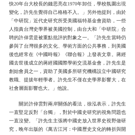
快20年台大校長的錢思亮在1970年卸任，學校氛圍出現
變化，許先生覺得自己格格不入。」另外他提到，由於
「中研院」近代史研究所受美國福特基金會資助，一些
人指責台灣史學界被美國控制，由台大和「中研院」合
聘的許倬雲是被重點批評的對象之一。「許先生當時仍
參與了台灣很多的文化、學術方面的公共事務，到美國
後也經常在《中國時報》《聯合報》上發表文章。蔣經
國去世後成立的蔣經國國際學術交流基金會，許先生是
創始會員之一，資助了美國多所研究機構設立中國研究
教職、提拔年輕學者。許先生不僅在史學界影響大，在
社會層面影響也大。」他說。
關於許倬雲對兩岸關係的看法，徐泓表示，許先生
一直堅定反對「台獨」，對於中國史研究的視角問題也
一直沒變。「許先生主張將中國史放入世界史視野做研
究，晚年出版的《萬古江河：中國歷史文化的轉折與開