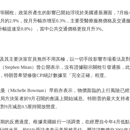
稅」政策所產生的影響已開始浮現於美國通脹層面，7月核心消
6月的2.9%，按月升幅亦增至0.3%，主要受醫療服務價格及交
2%升幅提速至0.8%），當中公共交通價格更按月升3%。
其主要決策官員無所不用其極，以一切手段影響市場看法及對
Stephen Miran）曾公開表示，沒有證據顯示關稅引發通脹
，特朗普希望修復CPI統計數據至「完全正確」程度。
ichelle Bowman）早前亦表示，物價面臨的上行風險
方決策者於9月召開的會議上開始減息。特朗普的最大支持者—美國財長
對9月減息0.5厘持開放態度。
的反應過度。根據美國銀行一項調查，在經歷自今年4月低點
錄水平，約91%受訪者表示美股被高估，屬該項數據自2001