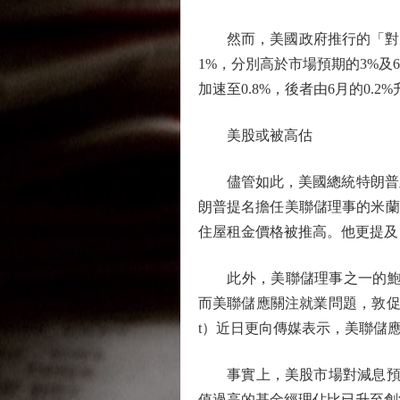
然而，美國政府推行的「對等關
1%，分別高於市場預期的3%及
加速至0.8%，後者由6月的0.
美股或被高估
儘管如此，美國總統特朗普及
朗普提名擔任美聯儲理事的米蘭（
住屋租金價格被推高。他更提及
此外，美聯儲理事之一的鮑曼（M
而美聯儲應關注就業問題，敦促局
t）近日更向傳媒表示，美聯儲應
事實上，美股市場對減息預期
值過高的基金經理佔比已升至創紀