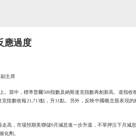
反應過度
副主席
中，標準普爾500指數及納斯達克指數再創新高。道指收報44,9
斯達克指數收報21,713點，升31點。另外，反映中國概念股表現的
走高，市場預期美聯儲9月減息進一步升溫，不單押注下月減息
催化劑。