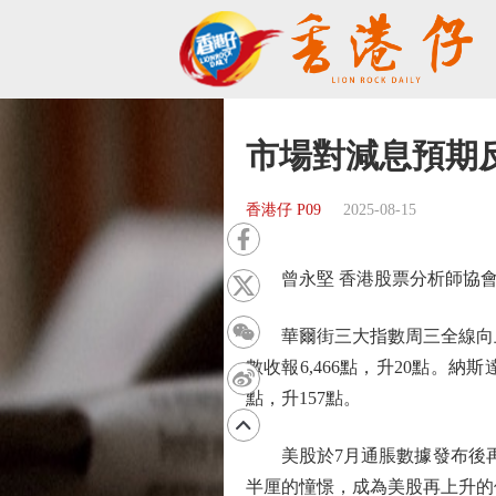
市場對減息預期
香港仔 P09
2025-08-15
曾永堅 香港股票分析師協會
華爾街三大指數周三全線向上。當
數收報6,466點，升20點。納
點，升157點。
美股於7月通脹數據發布後再
半厘的憧憬，成為美股再上升的