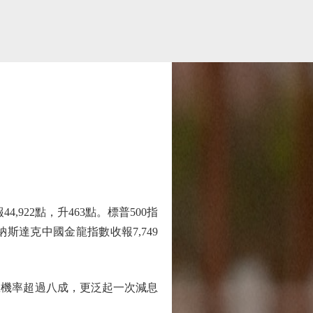
22點，升463點。標普500指
納斯達克中國金龍指數收報7,749
機率超過八成，更泛起一次減息