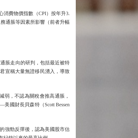
費物價指數（CPI）按年升3.
通服務通脹等因素所影響（前者升幅
通脹走向的研判，包括最近被特
，此君宣稱大量無證移民湧入，導致
已經減弱，不認為關稅會推高通脹，
貝森特（Scott Bessen
的強勁反彈後，認為美國股市估
年有紀錄以來的最高比例。