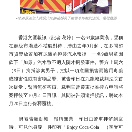
●涉將尿液加入樽裝汽水的被捕男子由警車押解到法院。電視截圖
香港文匯報訊（記者 葛婷）一名63歲無業漢，聲稱
在超級市場遭不禮貌對待，涉由去年9月起，在多間超
市貨架放置加有尿液的樽裝汽水報復，一名9歲男童因
飲下「加尿」汽水致不適入院才揭發事件。警方上周六
（9日）拘捕涉案男子，控以一項意圖損害而施用毒藥
或殘害性或有害物品罪。被告昨日在九龍城裁判法院首
次提堂，暫時無須答辯。裁判官曾慶東批准控方申請將
案押後至10月21日再訊，其間被告須還押候訊，將於本
月20日進行保釋覆核。
男被告羅劍毅，報稱無業，昨日由警車押解到庭
時，可見他身穿一件印有「Enjoy Coca-Cola」（享受可