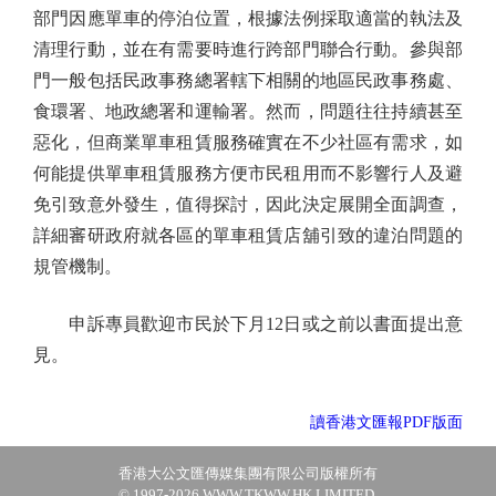
部門因應單車的停泊位置，根據法例採取適當的執法及
清理行動，並在有需要時進行跨部門聯合行動。參與部
門一般包括民政事務總署轄下相關的地區民政事務處、
食環署、地政總署和運輸署。然而，問題往往持續甚至
惡化，但商業單車租賃服務確實在不少社區有需求，如
何能提供單車租賃服務方便市民租用而不影響行人及避
免引致意外發生，值得探討，因此決定展開全面調查，
詳細審研政府就各區的單車租賃店舖引致的違泊問題的
規管機制。
申訴專員歡迎市民於下月12日或之前以書面提出意
見。
讀香港文匯報PDF版面
香港大公文匯傳媒集團有限公司版權所有
© 1997-2026 WWW.TKWW.HK LIMITED.