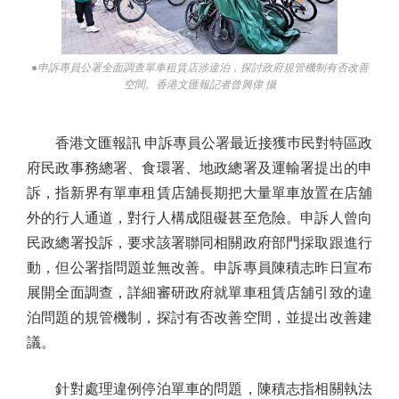
●申訴專員公署全面調查單車租賃店涉違泊，探討政府規管機制有否改善
空間。香港文匯報記者曾興偉 攝
香港文匯報訊 申訴專員公署最近接獲巿民對特區政
府民政事務總署、食環署、地政總署及運輸署提出的申
訴，指新界有單車租賃店舖長期把大量單車放置在店舖
外的行人通道，對行人構成阻礙甚至危險。申訴人曾向
民政總署投訴，要求該署聯同相關政府部門採取跟進行
動，但公署指問題並無改善。申訴專員陳積志昨日宣布
展開全面調查，詳細審研政府就單車租賃店舖引致的違
泊問題的規管機制，探討有否改善空間，並提出改善建
議。
針對處理違例停泊單車的問題，陳積志指相關執法