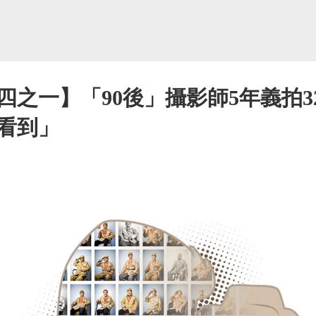
四之一】「90後」攝影師5年義拍3
看到」