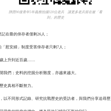
陝西90後青年5年義務拍攝320位老兵 讓更多老兵留在被「看
到」的歷史
記在冊的倖存者僅剩26人；
的「慰安婦」制度受害倖存者只剩7人；
0歲上升到近百歲……
我們；史料的挖掘分析難度，亦越來越大。
歷史真相不斷努力。
以不同形式記錄、研究抗戰歷史的受訪者，與我們分享追尋歷