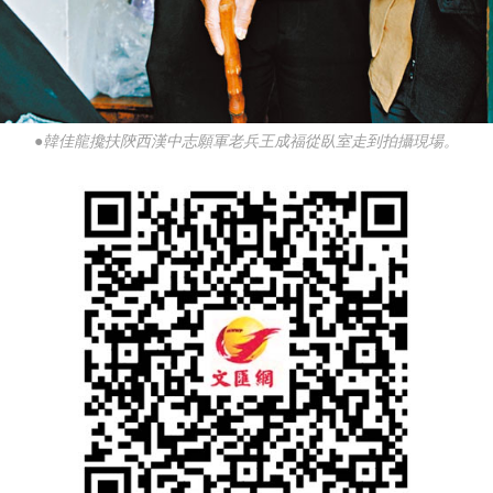
●韓佳龍攙扶陝西漢中志願軍老兵王成福從臥室走到拍攝現場。