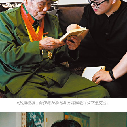
●拍攝現場，韓佳龍和湖北黃石抗戰老兵張立忠交流。