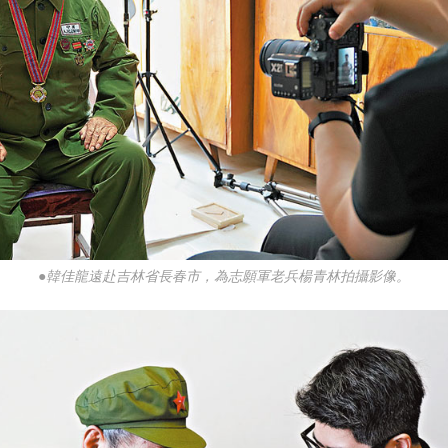
●韓佳龍遠赴吉林省長春市，為志願軍老兵楊青林拍攝影像。