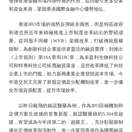
發揮香港金融市場內聯外通的作用，從而吸引更多企業
和資金來港，鞏固香港國際金融中心優勢地位。
香港IPO市場的強勢反彈絕非偶然，而是特區政府
和港交所近年來積極推進上市制度改革結出的豐碩成
果。從同股不同權（WVR）架構改革，打破傳統股權
限制，為創新科技企業提供更靈活的融資選擇；到推出
《上市規則》第18A章和18C章，為未盈利生物科技公
司和特專科技公司拓寬融資渠道，這些改革降低了科技
企業上市的門檻，助力新興產業企業登陸資本市場。今
年港交所又完善了新股定價及分配機制改革，進一步優
化市場資源配置，提升市場效率。
以昨日截飛的銀諾醫藥為例，作為IPO回補機制和
定價方案生效後的首隻新股，銀諾醫藥錄約5,364倍超
購，有望成為今年排第二的「超購王」，充分彰顯新制
優化定價效率與流動性，進一步鞏固香港作為國際融資