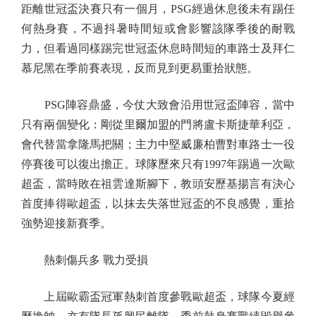
距離世冠盃決賽只有一個月，PSG經過休息後未有踢任
何熱身賽，不過抖暑時間短或會影響該隊季後的耐戰
力，但看過同樣踢完世冠盃休息時間短的車路士及拜仁
慕尼黑在季前賽表現，反而見到更易重拾狀態。
PSG陣容鼎盛，今仗大致會沿用世冠盃陣容，當中
只有兩個變化：剛從里爾加盟的門將盧卡斯捷華利亞，
會代替當拿隆馬把關；主力中堅威廉柏曹對車路士一役
停賽後可以復出擔正。球隊歷來只有1997年踢過一次歐
超盃，當時敗在祖雲達斯腳下，教頭安歷基揚言有決心
首度捧得歐超盃，以抹去失落世冠盃的不良感覺，重拾
強勢迎接新賽季。
熱刺傷兵多 戰力受損
上屆歐霸盃冠軍熱刺首度參戰歐超盃，球隊今夏經