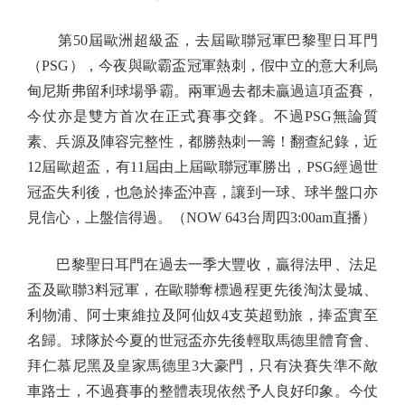
第50屆歐洲超級盃，去屆歐聯冠軍巴黎聖日耳門
（PSG），今夜與歐霸盃冠軍熱刺，假中立的意大利烏
甸尼斯弗留利球場爭霸。兩軍過去都未贏過這項盃賽，
今仗亦是雙方首次在正式賽事交鋒。不過PSG無論質
素、兵源及陣容完整性，都勝熱刺一籌！翻查紀錄，近
12屆歐超盃，有11屆由上屆歐聯冠軍勝出，PSG經過世
冠盃失利後，也急於捧盃沖喜，讓到一球、球半盤口亦
見信心，上盤信得過。（NOW 643台周四3:00am直播）
巴黎聖日耳門在過去一季大豐收，贏得法甲、法足
盃及歐聯3料冠軍，在歐聯奪標過程更先後淘汰曼城、
利物浦、阿士東維拉及阿仙奴4支英超勁旅，捧盃實至
名歸。球隊於今夏的世冠盃亦先後輕取馬德里體育會、
拜仁慕尼黑及皇家馬德里3大豪門，只有決賽失準不敵
車路士，不過賽事的整體表現依然予人良好印象。今仗