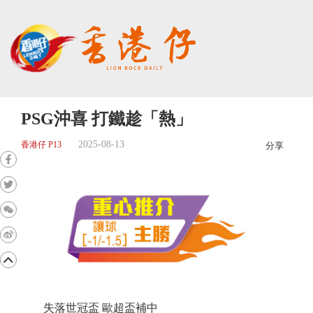
PSG沖喜 打鐵趁「熱」
2025-08-13
香港仔 P13
分享
失落世冠盃 歐超盃補中