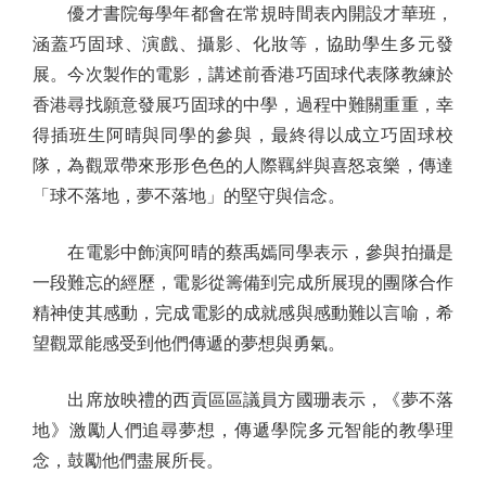
優才書院每學年都會在常規時間表內開設才華班，
涵蓋巧固球、演戲、攝影、化妝等，協助學生多元發
展。今次製作的電影，講述前香港巧固球代表隊教練於
香港尋找願意發展巧固球的中學，過程中難關重重，幸
得插班生阿晴與同學的參與，最終得以成立巧固球校
隊，為觀眾帶來形形色色的人際羈絆與喜怒哀樂，傳達
「球不落地，夢不落地」的堅守與信念。
在電影中飾演阿晴的蔡禹嫣同學表示，參與拍攝是
一段難忘的經歷，電影從籌備到完成所展現的團隊合作
精神使其感動，完成電影的成就感與感動難以言喻，希
望觀眾能感受到他們傳遞的夢想與勇氣。
出席放映禮的西貢區區議員方國珊表示，《夢不落
地》激勵人們追尋夢想，傳遞學院多元智能的教學理
念，鼓勵他們盡展所長。