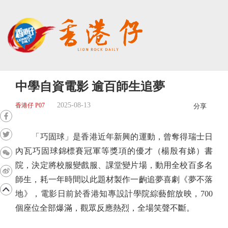
中學自資電影 逾百師生追夢
2025-08-13
香港仔 P07
分享
「巧固球」是香港近年新興的運動，曾奪得瑞士日
內瓦巧固球錦標賽冠軍等獎項的優才（楊殷有娣）書
院，決定將校服變戲服、課堂變片場，動用全校百多名
師生，耗一年時間以此題材製作一齣追夢喜劇《夢不落
地》，電影日前於香港知專設計學院綜藝館放映，700
個座位全部爆滿，觀眾反應熱烈，全場笑聲不斷。