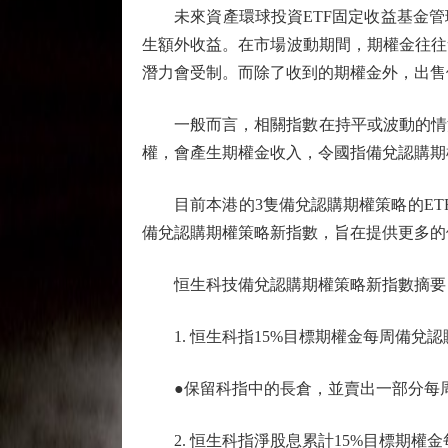
未來資產環球投資ETF固定收益基金管
生額外收益。在市場波動期間，期權金往往
潛力會受制。而除了收到的期權金外，出售
一般而言，相關指數在持平或波動的情況下
權，會產生期權金收入，令國指備兌認購期權
目前本港的3隻備兌認購期權策略的ETF，分別
備兌認購期權策略新指數，旨在提供更多的
恒生科技備兌認購期權策略新指數摘要
1. 恒生科指15%目標期權金每周備兌認
●保留科指中的長倉，並賣出一部分每周
2. 恒生科指淨股息累計15%目標期權