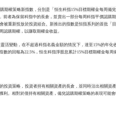
期權策略新指數，分別是「恒生科指15%目標期權金每周備兌
」。前者為保留科指中的長倉，並賣出一部分每周科指平價認購
會被重新投放於投資組合。新推出的指數是恒指系列的首批「
周認購期權，以賺取期權金收益。
活變動，在不超過科指名義金額的情況下，達至15%的年化收
數的回報為22.5%，恒生科指淨股息累計15%目標期權金每周
投資策略，投資者持有相關資產的長倉，並同時沽出相關資產
獲利。相對於僅持有相關資產，備兌認購期權策略的表現可能會