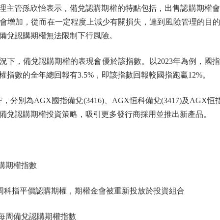
理主管孫欣怡表示，備兌認購期權的特點包括，出售認購期權會
會增加，從而在一定程度上減少有關損失，達到風險管理的目
備兌認購期權無法限制下行風險。
，備兌認購期權的表現會優於該指數。以2023年為例，國指全
指數的全年總回報有3.5%，即該指數回報較國指跑贏12%。
為AGX國指備兌(3416)、AGX恒科備兌(3417)及AGX恒
備兌認購期權投資策略，吸引更多發行商採用並推出新產品。
購期權指數
科指平價認購期權，期權金會被重新投放於投資組合
金每周備兌認購期權指數