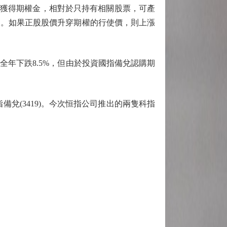
獲得期權金，相對於只持有相關股票，可產
的。如果正股股價升穿期權的行使價，則上漲
年下跌8.5%，但由於投資國指備兌認購期
指備兌(3419)。今次恒指公司推出的兩隻科指