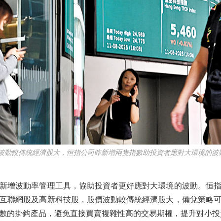
波動較傳統經濟股大，恒指公司昨新增兩隻指數助投資者應對大環境的波
增波動率管理工具，協助投資者更好應對大環境的波動。恒指
互聯網股及高新科技股，股價波動較傳統經濟股大，備兌策略
數的掛鈎產品，避免直接買賣複雜性高的交易期權，提升對小投資