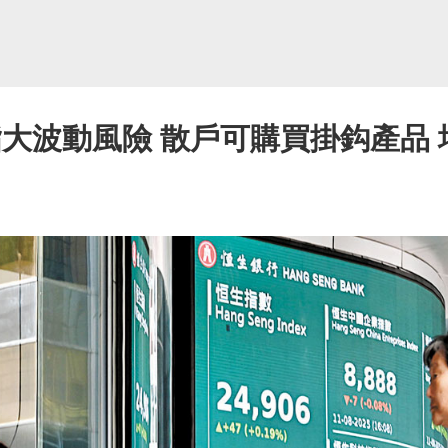
指大波動風險 散戶可購買掛鈎產品