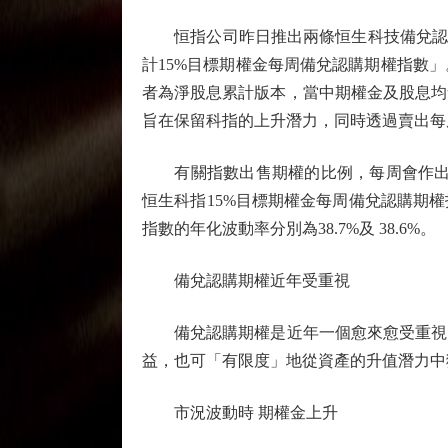
恒指公司昨日推出兩條恒生科技備兌認購
計15%目標期權金每周備兌認購期權指數
者為淨股息累計版本，當中期權金及股息均
旨在保留科指的上升潛力，同時透過賣出每
有關指數出售期權的比例，每周會作出靈
恒生科指15%目標期權金每周備兌認購期權指
指數的年化波動率分別為38.7%及 38.6%。
備兌認購期權近年受重視
備兌認購期權是近年一個愈來愈受重視的
益，也可「有限度」地從資產的升值潛力中
市況波動時 期權金上升