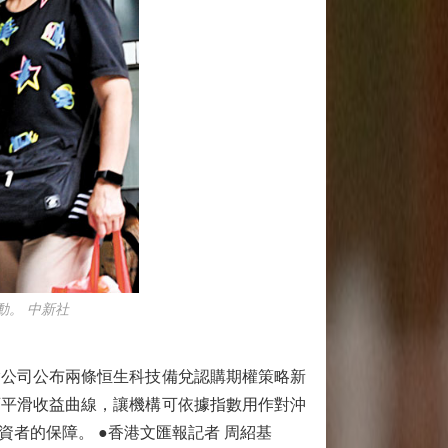
動。 中新社
公司公布兩條恒生科技備兌認購期權策略新
可平滑收益曲線，讓機構可依據指數用作對沖
者的保障。 ●香港文匯報記者 周紹基