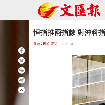
恒指推兩指數 對沖科
香港文匯報 要聞
2025-08-12