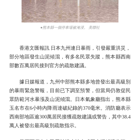
●熊本縣一個停車場被淹浸。 美聯社
香港文匯報訊 日本九州連日暴雨，引發嚴重洪災，
部分地區發生山泥傾瀉，有多名民眾失蹤，熊本縣西南
部數百萬居民接到官方的疏散建議。
據日媒報道，九州中部熊本縣多地曾發出最高級別
的暴雨緊急警報，目前已下調至預警，但當局仍敦促民
眾防範河水暴漲及山泥傾瀉。日本氣象廳指出，熊本縣
玉名市在6小時內降雨達破紀錄的370毫米。消防廳表示
西南部地區逾300萬居民接獲疏散建議或警告，其中38.4
萬人被發出最高級別疏散指示。