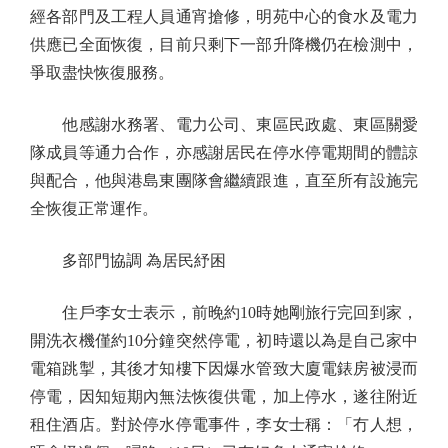
經各部門及工程人員通宵搶修，明苑中心的食水及電力
供應已全面恢復，目前只剩下一部升降機仍在檢測中，
爭取盡快恢復服務。
他感謝水務署、電力公司、東區民政處、東區關愛
隊成員等通力合作，亦感謝居民在停水停電期間的體諒
與配合，他與港島東團隊會繼續跟進，直至所有設施完
全恢復正常運作。
多部門協調 為居民紓困
住戶李女士表示，前晚約10時她剛旅行完回到家，
開洗衣機僅約10分鐘突然停電，初時還以為是自己家中
電箱跳掣，其後才知樓下因爆水管致大廈電錶房被浸而
停電，因知短期內無法恢復供電，加上停水，遂往附近
租住酒店。對於停水停電事件，李女士稱：「冇人想，