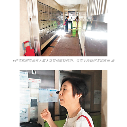
●停電期間港燈在大廈大堂提供臨時照明。香港文匯報記者劉友光 攝