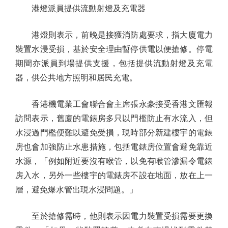
港燈派員提供流動射燈及充電器
港燈則表示，前晚是接獲消防處要求，指大廈電力
裝置水浸受損，基於安全理由暫停供電以便搶修。停電
期間亦派員到場提供支援，包括提供流動射燈及充電
器，供公共地方照明和居民充電。
香港機電業工會聯合會主席張永豪接受香港文匯報
訪問表示，舊廈的電錶房多只以門檻防止有水流入，但
水浸過門檻便難以避免受損，現時部分新建樓宇的電錶
房也會加強防止水患措施，包括電錶房位置會避免靠近
水源，「例如附近要沒有喉管，以免有喉管滲漏令電錶
房入水，另外一些樓宇的電錶房不設在地面，放在上一
層，避免爆水管出現水浸問題。」
至於搶修需時，他則表示因電力裝置受損需要更換