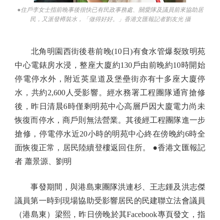
●住戶李女士指前晚事後很快已有民政事務處、關愛隊及議員前來協助居
民，又派發樽裝水，「做得好好。」香港文匯報記者劉友光 攝
北角明園西街後巷前晚(10日)有食水管爆裂致明苑
中心電錶房水浸，整座大廈約130戶由前晚約10時開始
停電停水外，附近英皇道及堡壘街亦有十多座大廈停
水，共約2,600人受影響。經水務署工程團隊通宵搶修
後，昨日清晨6時僅剩明苑中心高層戶因大廈電力尚未
恢復而停水，商戶則無法營業。其後經工程團隊進一步
搶修，停電停水近20小時的明苑中心終在傍晚約6時全
面恢復正常，居民陸續登樓返回住所。 ●香港文匯報記
者 蕭景源、劉明
事發期間，與港島東團隊洪連杉、王志鍾及洪志傑
議員第一時到現場協助受影響居民的民建聯立法會議員
（港島東）梁熙，昨日傍晚於其Facebook專頁發文，指