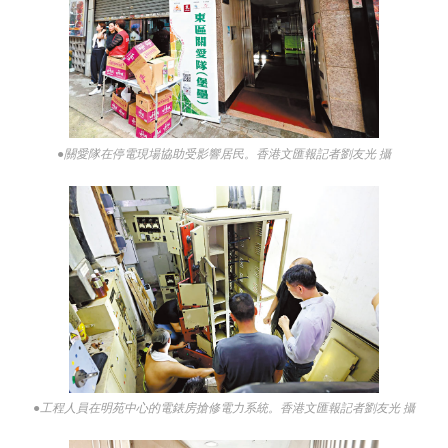
●關愛隊在停電現場協助受影響居民。香港文匯報記者劉友光 攝
●工程人員在明苑中心的電錶房搶修電力系統。香港文匯報記者劉友光 攝