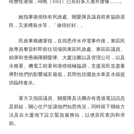
唔會怪邊個，噚晚（10日）已有好多人通宵搶修……」
她指事後很快有民政處、關愛隊及議員前來協助居
民，又派樽裝水等，「做得好好」。
民政事務總署指，在得悉停水停電事件後，東區民
政專員黎旨軒即前往現場與東區民政處、東區區議員、
錦屏和堡壘兩隊關愛隊、大廈法團以及管理公司，以及
水務署、機電工程署和港燈積極協調，支援居民並盡量
將對他們的影響減至最低，其間包括擺放水車及水箱提
供臨時食水。
署方又指區議員、關愛隊及法團亦有透過電話訊息
及群組，關心住戶並讓他們知悉情況，同時留下聯絡方
法及在大廈地下設立緊急服務站，以便居民查詢和求
助。