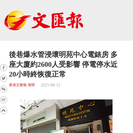
後巷爆水管浸壞明苑中心電錶房 多
座大廈約2600人受影響 停電停水近
20小時終恢復正常
2025-08-12
香港文匯報 港聞