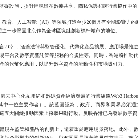
基礎設施，提升區塊鏈在數據共享、隱私保護和跨行業協作中的
育、人工智能（AI）等領域打造至少20個具有全國影響力的應
希望進一步鞏固北京作為全球區塊鏈創新標杆城市的地位。
.0》，涵蓋法律與監管優化、代幣化產品擴展、應用場景推
易平台及數字資產託管等服務的合規性等。同時，香港將推動
產的代幣化應用，以提升數字資產的流動性和市場吸引力。
心化互聯網和數碼資產經濟發展的行業組織Web3 Harbour
為其中一位主要作者）。該藍圖認為，政府、商界和業界必須
這五大關鍵推動因素上採取果斷行動。反映香港已為發展數字資
現在監管和產品的創新上，還着重於應用場景落地。此外，數
和社會影響力的創新項目。財政司司長陳茂波早前亦表示，數