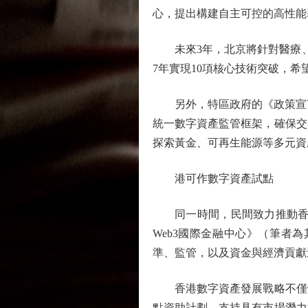
心，提出構建自主可控的高性能
未來3年，北京將針對醫療、教
7年實現10項核心技術突破，
另外，特區政府的《政策宣言2
統一數字資產監管框架，確保交
探索黃金、可再生能源等多元資
港可作數字資產試點
同一時間，民間致力推動香港去中
Web3國際金融中心》（筆者
準、監管，以及資金與經濟貢獻
香港數字資產發展戰略不僅體
點資助計劃，支持具有市場潛力