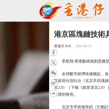
港京區塊鏈技術
香港仔 P10
2025-08-12
李凱翔 香港數碼港創意微型基
全球數字經濟快速崛起，各地正
區政府分別出台《北京市區塊鏈創
言2.0》（下稱《政策宣言2
支撐的角色。
北京市早前發布的《行動計劃