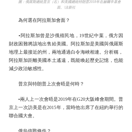
圖：俄羅斯總統普京（右）和美國總統特朗普2018年在赫爾辛基會
面。\法新社
為何選在阿拉斯加會面？
•阿拉斯加曾是沙俄殖民地，19世紀中葉，俄方因
財政困難將該地出售給美國。阿拉斯加是美國與俄羅斯
地理上最接近的州，兩地通過白令海峽相連。分析稱，
阿拉斯加距離美國本土遙遠，既能喚起歷史記憶，也能
減少政治敏感性。
普京與特朗普上次會晤是何時？
•兩人上一次會晤是2019年在G20大阪峰會期間。普
京上一次訪美是在2015年，當時他出席了在紐約舉行的
聯合國大會。
俄烏停戰條件？