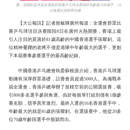
圖：張耀釗是本屆全運會群眾賽乒乓球決賽階段年齡最大的選手。\大
公報通訊員劉華欣攝
【大公報訊】記者敖敏輝廣州報道：全運會群眾比
賽乒乓球項目決賽階段8日在廣州火熱開賽，賽場上最
引人注目的莫過於81歲高齡的中國香港選手張耀釗。這
位精神矍鑠的老將不僅是港隊中年齡最大的選手，更創
下本屆賽事參賽選手的最高齡紀錄。
中國香港乒乓總會執委蘇根源介紹，香港乒乓球運
動擁有深厚群眾基礎，註冊會員超過5000人。為備戰本
屆全運會，香港乒總舉辦了規模空前的公開選拔賽，吸
引800多名選手參與角逐。由於每個單打組別僅有1個參
賽名額，競爭異常激烈。最終入選的16名香港選手中，
年齡最大的就是81歲的張耀釗。在選拔賽中，他從20多
位70歲年齡段選手中脫穎而出。