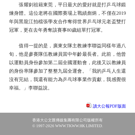
張耀釗祖籍東莞，平日最大的愛好就是打乒乓球鍛
煉身體。這位老將在國際賽場上戰績彪炳，不僅在2019
年與黑龍江拍檔張學友合作奪得世界乒乓球元老盃雙打
冠軍，更在去年勇奪該賽事80歲組單打冠軍。
值得一提的是，廣東女隊主教練李聯益同樣年過八
旬，他是參賽隊伍教練員當中年齡最長者。此前，他曾
以運動員身份參加第二屆全國運動會，此後又以教練員
的身份率隊參加了整整九屆全運會。「我的乒乓人生還
沒有完結，我還有能力為乒乓球事業作貢獻，我感覺很
幸福。」李聯益說。
讀大公報PDF版面
香港大公文匯傳媒集團有限公司版權所有
© 1997-2026 WWW.TKWW.HK LIMITED.