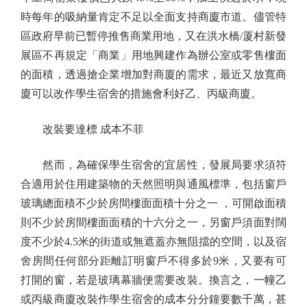
時每年的吸納量肯定不足以全面支持商廈市道。儘管特
區政府早前已暫停推售商業用地，又在洪水橋/厦村新發
展區不再規定「商業」用地興建作為辦公室或零售樓面
的面積，透過搶企業增加對商廈的需求，最近又放寬商
廈可以改作學生宿舍的措施會利好乙、丙級商廈。
改裝要達標 成本不菲
然而，為確保學生宿舍的宜居性，發展局要求須符
合適用於住用建築物的天然照明與通風標準，包括窗戶
玻璃總面積不少於房間樓面面積十分之一 ，可開啟面積
則不少於房間樓面面積的十六分之一，另窗戶須面對闊
度不少於4.5米的街道或無遮蓋亦無阻擋的空間，以及宿
舍房間任何部分距離訂明窗戶不得多於9米，又要有可
打開的窗，若是玻璃幕牆便需要改裝。換言之，一幢乙
或丙級商廈改裝作學生宿舍的成本分分鐘要數千萬，甚