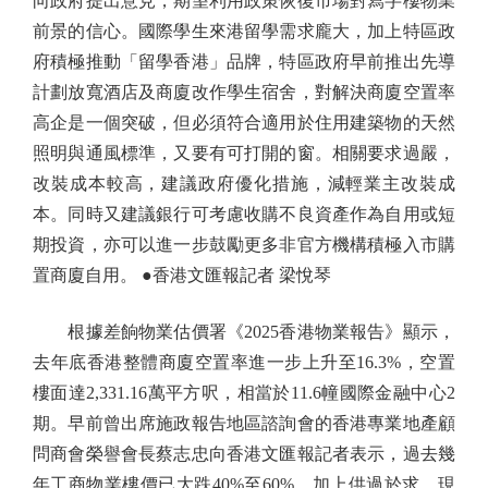
向政府提出意見，期望利用政策恢復市場對寫字樓物業
前景的信心。國際學生來港留學需求龐大，加上特區政
府積極推動「留學香港」品牌，特區政府早前推出先導
計劃放寬酒店及商廈改作學生宿舍，對解決商廈空置率
高企是一個突破，但必須符合適用於住用建築物的天然
照明與通風標準，又要有可打開的窗。相關要求過嚴，
改裝成本較高，建議政府優化措施，減輕業主改裝成
本。同時又建議銀行可考慮收購不良資產作為自用或短
期投資，亦可以進一步鼓勵更多非官方機構積極入市購
置商廈自用。 ●香港文匯報記者 梁悅琴
根據差餉物業估價署《2025香港物業報告》顯示，
去年底香港整體商廈空置率進一步上升至16.3%，空置
樓面達2,331.16萬平方呎，相當於11.6幢國際金融中心2
期。早前曾出席施政報告地區諮詢會的香港專業地產顧
問商會榮譽會長蔡志忠向香港文匯報記者表示，過去幾
年工商物業樓價已大跌40%至60%，加上供過於求，現