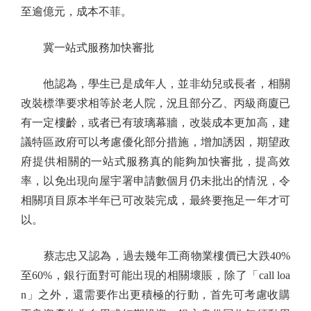
至逾億元，成本不菲。
冀一站式服務加快審批
他認為，學生已是成年人，並非幼兒或長者，相關
改裝標準要求相等於老人院，況且部分乙、丙級商廈已
有一定樓齡，或者已有玻璃幕牆，改裝成本更加高，建
議特區政府可以考慮優化部分措施，增加誘因，期望政
府提供相關的一站式服務真的能夠加快審批，提高效
率，以免出現向屋宇署申請數個月仍未批出的情況，令
相關項目原本半年已可改裝完成，最終要拖足一年才可
以。
蔡志忠又認為，過去幾年工商物業樓價已大跌40%
至60%，銀行面對可能出現的相關壞賬，除了「call loa
n」之外，還需要作出更積極的行動，首先可考慮收購