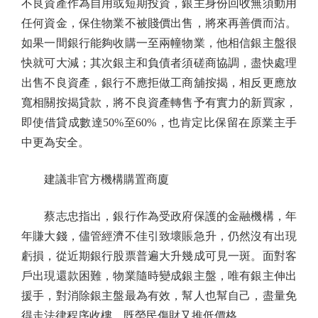
不良資產作為自用或短期投資，銀主身份回收無須動用
任何資金，保住物業不被賤價出售，將來再善價而沽。
如果一間銀行能夠收購一至兩幢物業，他相信銀主盤很
快就可大減；其次銀主和負債者須磋商協調，盡快處理
出售不良資產，銀行不應拒做工商舖按揭，相反更應放
寬相關按揭貸款，將不良資產轉售予有實力的新買家，
即使借貸成數達50%至60%，也肯定比保留在原業主手
中更為安全。
建議非官方機構購置商廈
蔡志忠指出，銀行作為受政府保護的金融機構，年
年賺大錢，儘管經濟不佳引致壞賬急升，仍然沒有出現
虧損，從近期銀行股票普遍大升幾成可見一斑。面對客
戶出現還款困難，物業隨時變成銀主盤，唯有銀主伸出
援手，對消除銀主盤最為有效，幫人也幫自己，盡量免
得走法律程序收樓，既勞民傷財又推低價格。