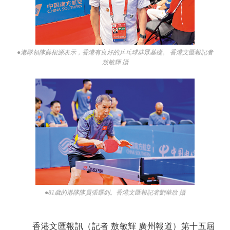
●港隊領隊蘇根源表示，香港有良好的乒乓球群眾基礎。 香港文匯報記者
敖敏輝 攝
●81歲的港隊隊員張耀釗。香港文匯報記者劉華欣 攝
香港文匯報訊（記者 敖敏輝 廣州報道）第十五屆