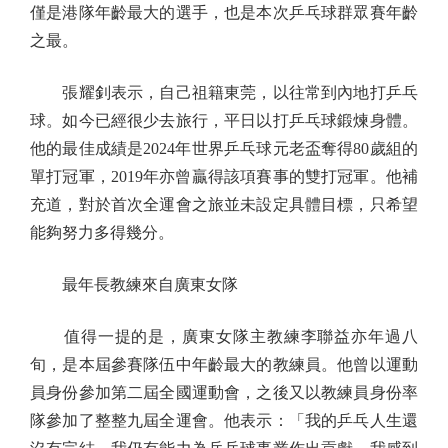
僅是港隊年齡最大的選手，也是本次乒乓球群眾賽年齡
之最。
張耀釗表示，自己祖籍東莞，以往常到內地打乒乓
球。如今已經很少去旅行，平日以打乒乓球鍛煉身體。
他的最佳成績是2024年世界乒乓球元老盃奪得80歲組的
單打冠軍，2019年亦曾贏得該項賽事的雙打冠軍。他補
充道，對於首次全運會之旅並未設定具體目標，只希望
能夠努力多得幾分。
最年長教練來自廣東女隊
值得一提的是，廣東女隊主教練李聯益亦年過八
旬，是本屆參賽隊伍中年齡最大的教練員。他曾以運動
員身份參加第二屆全國運動會，之後又以教練員身份率
隊參加了整整九屆全運會。他表示：「我的乒乓人生還