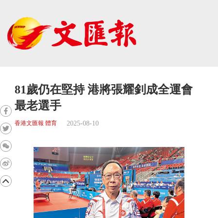
81歲仍在堅持 港將張耀釗成全運會
最老選手
2025-08-10
香港文匯報 體育