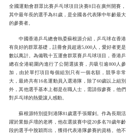
全國運動會群眾比賽乒乓球項目決賽8日在廣州開賽，
其中最年長的選手為81歲，是全國各代表隊中年齡最大
的參賽者。
中國香港乒乓總會執委蘇根源介紹，乒乓球在香港
有良好的群眾基礎，註冊會員超過5,000人，愛好者更是
數以萬計。為備戰十五運會群眾賽乒乓球項目，香港乒
總在全港範圍內進行了公開選拔賽，共吸引逾800人參
加，由於單打項目每個組別只有一個名額，競爭非常
大，最終共有16名運動員入選港隊，除了60歲以上組別
外，其他選手基本上都是在職人士，需請假參賽，他們
對乒乓球的熱愛讓人感動。
蘇根源特別提到港隊81歲選手張耀釗。作為長期活
躍於業餘乒壇的老將，他在選拔賽中從20多名70歲年齡
段的選手中脫穎而出，獲得代表港隊參賽的資格。他不